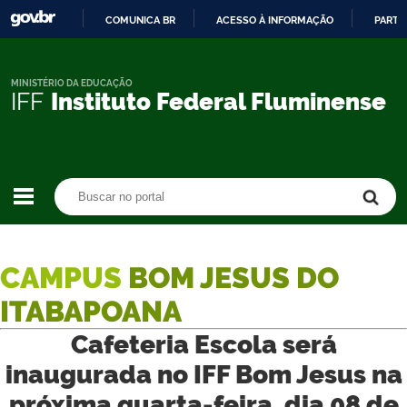
COMUNICA BR
ACESSO À INFORMAÇÃO
PARTI
IR
PARA
O
MINISTÉRIO DA EDUCAÇÃO
IFF
Instituto Federal Fluminense
CONTEÚDO
Buscar no portal
Buscar no portal
CAMPUS
BOM JESUS DO
ITABAPOANA
Cafeteria Escola será
inaugurada no IFF Bom Jesus na
próxima quarta-feira, dia 08 de