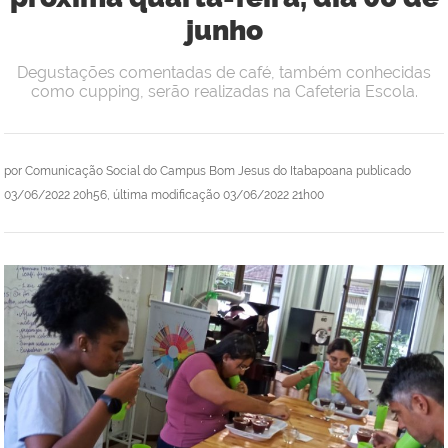
junho
Degustações comentadas de café, também conhecidas
como cupping, serão realizadas na Cafeteria Escola.
por
Comunicação Social do Campus Bom Jesus do Itabapoana
publicado
03/06/2022 20h56,
última modificação
03/06/2022 21h00