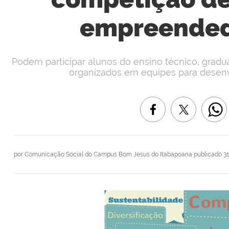
empreended
Podem participar alunos do ensino técnico, gradu
organizados em equipes para desenv
por
Comunicação Social do Campus Bom Jesus do Itabapoana
publicado
31