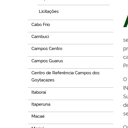
Licitações
Cabo Frio
Cambuci
s
p
Campos Centro
c
Campos Guarus
P
Centro de Referência Campos dos
Goytacazes
I
Itaboraí
S
Itaperuna
d
s
Macaé
O