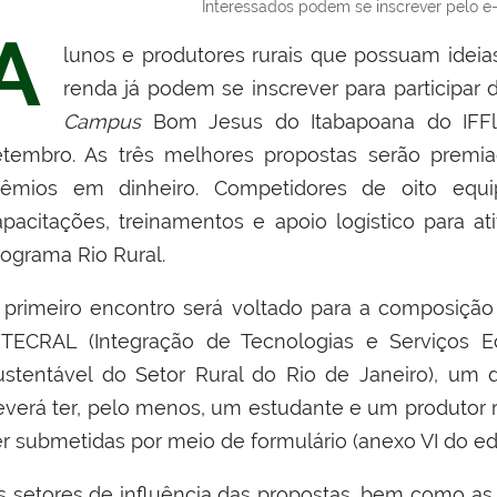
Interessados podem se inscrever pelo e-
A
lunos e produtores rurais que possuam idei
renda já podem se inscrever para participar
Campus
Bom Jesus do Itabapoana
do IFF
etembro.
As três melhores
propostas
serão premia
rêmios em dinheiro. Competidores de oito equ
apacitações, treinamentos e apoio logístico para 
rograma Rio Rural.
O
primeiro encontro
será voltado para
a composição
NTECRAL (Integra
ção de Tecnologias e Serviços E
ustentável do Setor Rural do Rio de Janeiro),
um d
everá ter, pelo menos, um estudante e um produtor r
e
r submetidas por meio de formulário (
anexo VI do edi
s setores de influência das propostas, bem como a