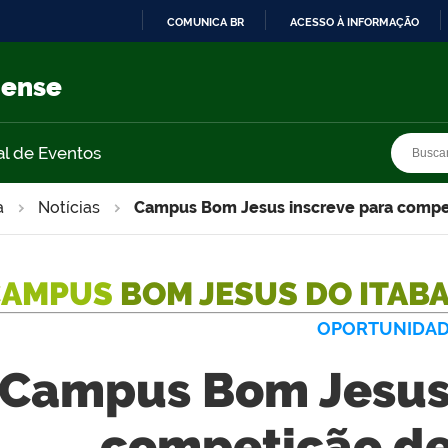
COMUNICA BR
ACESSO À INFORMAÇÃO
IR
PARA
nense
O
CONTEÚDO
Busca
Busca
al de Eventos
a
Notícias
Campus Bom Jesus inscreve para compe
CAMPUS
BOM JESUS DO ITAB
OPORTUNIDA
Campus Bom Jesus 
competição de