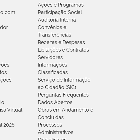
Ações e Programas
to com
Participação Social
Auditoria Interna
idor
Convênios e
Transferências
Receitas e Despesas
Licitações e Contratos
Servidores
ções
Informações
tos
Classificadas
rições
Serviço de Informação
ao Cidadão (SIC)
Perguntas Frequentes
io
Dados Abertos
sa Virtual
Obras em Andamento e
Concluídas
al 2026
Processos
Administrativos
Disciplinares