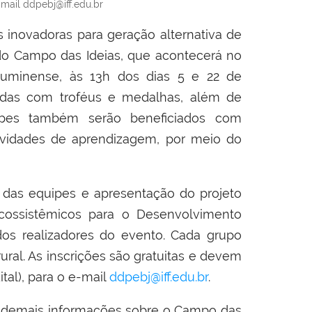
mail ddpebj@iff.edu.br
as inovadoras para geração
alternativa de
 do Campo das Ideias, que acontecerá no
luminense
,
às 13h
d
os dias 5 e 22 de
das com troféus e medalhas,
além de
ipes também serão beneficiados com
atividades de aprendizagem, por meio do
das equipes e apresentação do projeto
cossistêmicos para o Desenvolvimento
os realizadores do evento.
Cada grupo
ural.
As inscrições
são gratuitas
e devem
tal),
para o e-mail
ddpebj@iff.edu.br
.
s demais informações sobre o Campo das