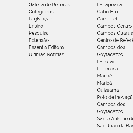
Galeria de Reitores
Itabapoana
Colegiados
Cabo Frio
Legislação
Cambuci
Ensino
Campos Centro
Pesquisa
Campos Guarus
Extensão
Centro de Refer
Essentia Editora
Campos dos
Últimas Notícias
Goytacazes
Itaboraí
Itaperuna
Macaé
Maricá
Quissamã
Polo de Inovaç
Campos dos
Goytacazes
Santo Antônio 
São João da Ba