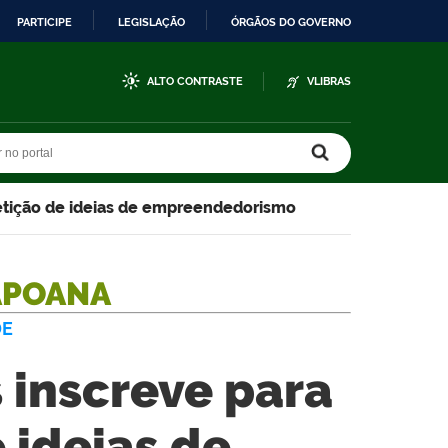
PARTICIPE
LEGISLAÇÃO
ÓRGÃOS DO GOVERNO
ALTO CONTRASTE
VLIBRAS
r no portal
r no portal
tição de ideias de empreendedorismo
APOANA
DE
inscreve para
 ideias de