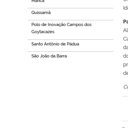
Maricá
Id
Quissamã
P
Polo de Inovação Campos dos
A
Goytacazes
C
Santo Antônio de Pádua
d
d
São João da Barra
p
d
C