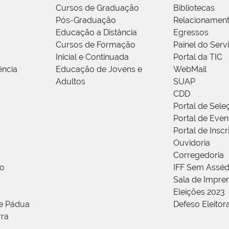
Cursos de Graduação
Bibliotecas
Pós-Graduação
Relacionamen
Educação a Distância
Egressos
Cursos de Formação
Painel do Serv
Inicial e Continuada
Portal da TIC
ência
Educação de Jovens e
WebMail
Adultos
SUAP
CDD
Portal de Sele
Portal de Even
Portal de Insc
Ouvidoria
Corregedoria
ão
IFF Sem Asséd
Sala de Impren
Eleições 2023
de Pádua
Defeso Eleitor
rra