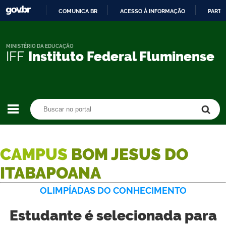
COMUNICA BR
ACESSO À INFORMAÇÃO
PARTI
IR
PARA
O
MINISTÉRIO DA EDUCAÇÃO
IFF
Instituto Federal Fluminense
CONTEÚDO
Buscar no portal
Buscar no portal
CAMPUS
BOM JESUS DO
ITABAPOANA
OLIMPÍADAS DO CONHECIMENTO
Estudante é selecionada para