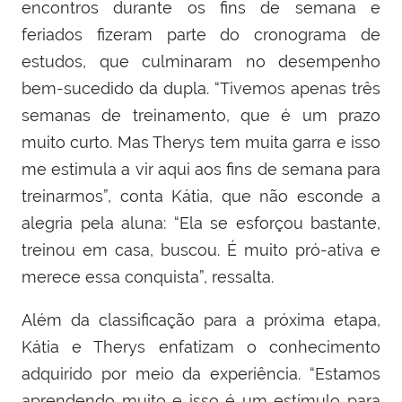
encontros durante os fins de semana e
feriados fizeram parte do cronograma de
estudos, que culminaram no desempenho
bem-sucedido da dupla. “
Tivemos apenas três
semanas de treinamento, que é um prazo
muito curto. Mas
Therys
tem muita garra e isso
me estimula a vir aqui aos fins de semana para
treinarmos”,
conta Kátia,
que não esconde a
alegria pela aluna: “
Ela se esforçou bastante,
treinou em casa, buscou.
É
muito pró-ativ
a e
merece essa conquista”, ressalta
.
Além da classificação para a próxima etapa,
Kátia e Therys enfatizam o conhecimento
adquirido por meio da experiência.
“
E
stamos
aprendendo muito e isso é um estímulo para