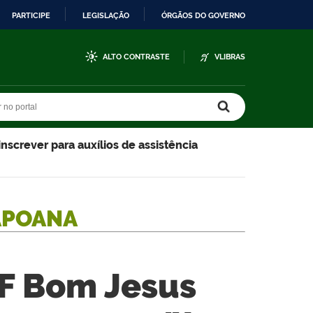
PARTICIPE
LEGISLAÇÃO
ÓRGÃOS DO GOVERNO
ALTO CONTRASTE
VLIBRAS
r no portal
r no portal
screver para auxílios de assistência
APOANA
FF Bom Jesus