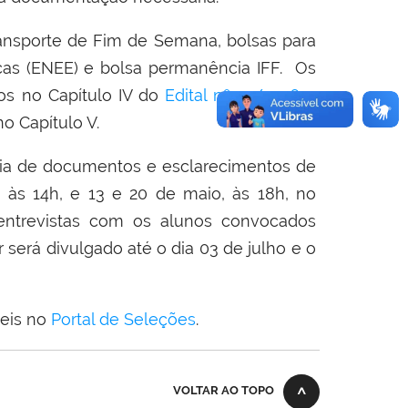
transporte de Fim de Semana, bolsas para
cas (ENEE) e bolsa permanência IFF.
Os
tos no Capítulo IV do
Edital nº 15/2026
e
o Capítulo V.
cia de documentos e esclarecimentos de
,
às 14h, e
13 e 20 de maio
, às 18h, no
 entrevistas com os alunos convocados
r será divulgado até o dia 03 de julho e o
veis no
Portal de Seleções
.
VOLTAR AO TOPO