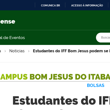
COMUNICA BR
ACESSO À INFORMAÇÃO
IR
PARA
nense
O
CONTEÚDO
Busca
Busca
al de Eventos
a
Notícias
Estudantes do IFF Bom Jesus podem se in
CAMPUS
BOM JESUS DO ITAB
BOLSAS
Estudantes do I