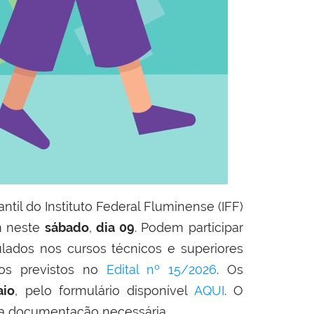
antil do Instituto Federal Fluminense (IFF)
m neste
sábado
,
dia 09
. Podem participar
lados nos cursos técnicos e superiores
tos previstos no
Edital nº 15/2026
. Os
aio
, pelo formulário disponível
AQUI
. O
 a documentação necessária.