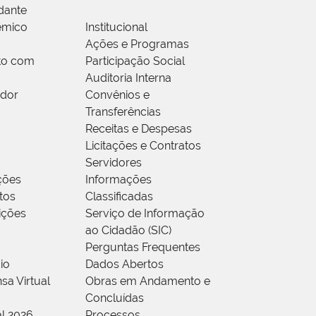
dante
êmico
Institucional
Ações e Programas
to com
Participação Social
Auditoria Interna
idor
Convênios e
Transferências
Receitas e Despesas
Licitações e Contratos
Servidores
ções
Informações
tos
Classificadas
rições
Serviço de Informação
ao Cidadão (SIC)
Perguntas Frequentes
io
Dados Abertos
sa Virtual
Obras em Andamento e
Concluídas
al 2026
Processos