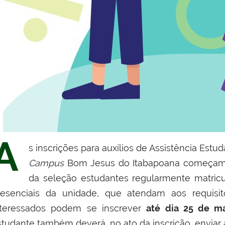
A
s inscrições para auxílios de Assistência Estud
Campus
Bom Jesus do Itabapoana começa
da seleção estudantes regularmente matricu
resenciais da unidade, que atendam aos requisi
nteressados podem se inscrever
até dia 25 de m
studante também deverá, no ato da inscrição, enviar