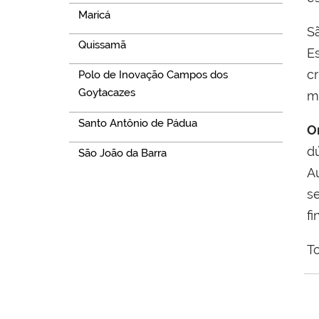
Maricá
S
Quissamã
E
c
Polo de Inovação Campos dos
Goytacazes
m
Santo Antônio de Pádua
O
d
São João da Barra
A
se
fi
T