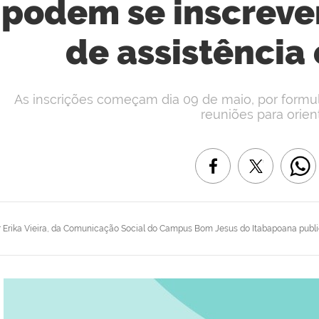
podem se inscrever
de assistência
As inscrições começam dia 09 de maio, por formulá
reuniões para orien
r
Erika Vieira, da Comunicação Social do Campus Bom Jesus do Itabapoana
publ