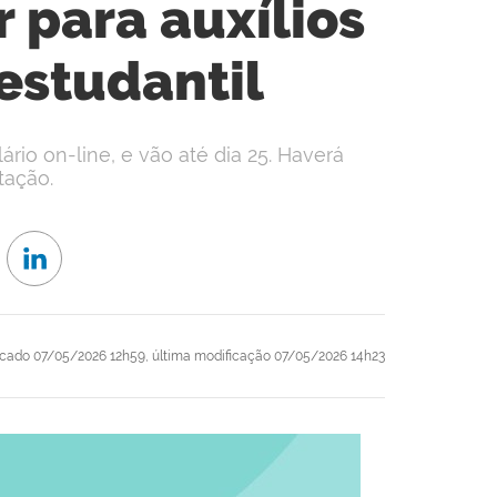
 para auxílios
 estudantil
rio on-line, e vão até dia 25. Haverá
tação.
icado
07/05/2026 12h59,
última modificação
07/05/2026 14h23