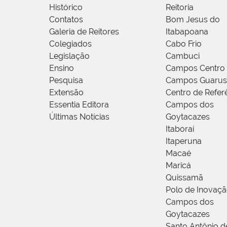
Histórico
Reitoria
Contatos
Bom Jesus do
Galeria de Reitores
Itabapoana
Colegiados
Cabo Frio
Legislação
Cambuci
Ensino
Campos Centro
Pesquisa
Campos Guarus
Extensão
Centro de Refer
Essentia Editora
Campos dos
Últimas Notícias
Goytacazes
Itaboraí
Itaperuna
Macaé
Maricá
Quissamã
Polo de Inovaç
Campos dos
Goytacazes
Santo Antônio 