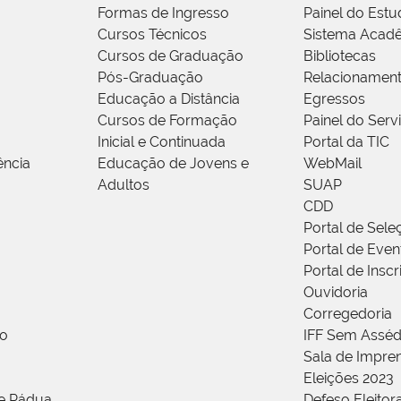
Formas de Ingresso
Painel do Estu
Cursos Técnicos
Sistema Acad
Cursos de Graduação
Bibliotecas
Pós-Graduação
Relacionamen
Educação a Distância
Egressos
Cursos de Formação
Painel do Serv
Inicial e Continuada
Portal da TIC
ência
Educação de Jovens e
WebMail
Adultos
SUAP
CDD
Portal de Sele
Portal de Even
Portal de Insc
Ouvidoria
Corregedoria
ão
IFF Sem Asséd
Sala de Impren
Eleições 2023
de Pádua
Defeso Eleitor