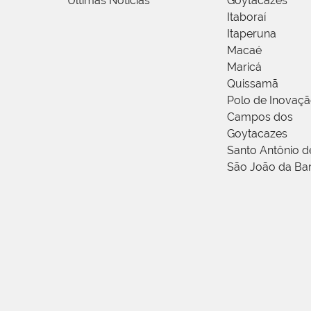
Últimas Notícias
Goytacazes
Itaboraí
Itaperuna
Macaé
Maricá
Quissamã
Polo de Inovaç
Campos dos
Goytacazes
Santo Antônio 
São João da Ba