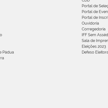
CDD
Portal de Sele
Portal de Even
Portal de Insc
Ouvidoria
Corregedoria
ão
IFF Sem Asséd
Sala de Impren
Eleições 2023
de Pádua
Defeso Eleitor
rra