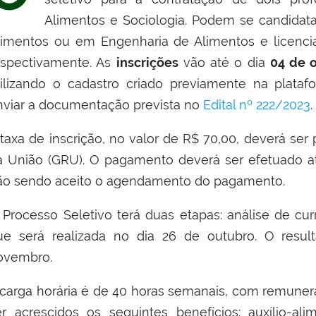
Alimentos e Sociologia. Podem se candidata
limentos ou em Engenharia de Alimentos e licencia
espectivamente. As
inscrições
vão até o dia
04 de 
tilizando o cadastro criado previamente na plata
nviar a documentação prevista no
Edital nº 222/2023
.
 taxa de inscrição, no valor de R$ 70,00, deverá se
a União (GRU).
O pagamento deverá ser efetuado até
ão sendo aceito o agendamento do pagamento.
 Processo Seletivo terá duas etapas: análise de cu
ue será realizada no dia 26 de outubro. O result
ovembro.
 carga horária é de 40 horas semanais, com remunera
er acrescidos os seguintes benefícios: auxílio-alim