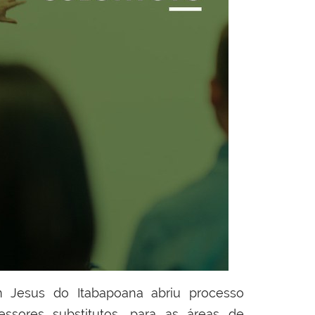
 Jesus do Itabapoana abriu processo
essores substitutos, para as áreas de