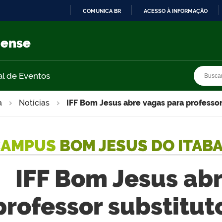
COMUNICA BR
ACESSO À INFORMAÇÃO
IR
PARA
nense
O
CONTEÚDO
Busca
Busca
al de Eventos
a
Notícias
IFF Bom Jesus abre vagas para professor
CAMPUS
BOM JESUS DO ITAB
IFF Bom Jesus ab
professor substitut