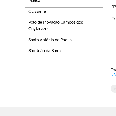
Maricá
tr
Quissamã
T
Polo de Inovação Campos dos
Goytacazes
Santo Antônio de Pádua
São João da Barra
To
Nã