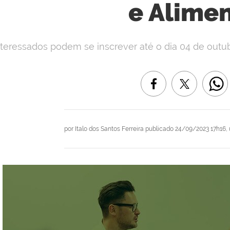
e Alime
nteressados podem se inscrever até o dia 04 de outubro
por
Italo dos Santos Ferreira
publicado
24/09/2023 17h16,