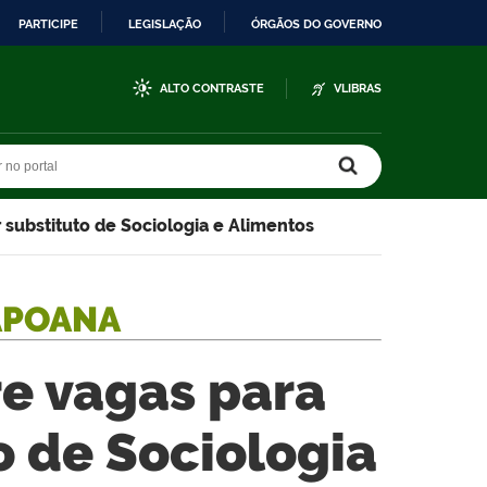
PARTICIPE
LEGISLAÇÃO
ÓRGÃOS DO GOVERNO
ALTO CONTRASTE
VLIBRAS
r no portal
r no portal
 substituto de Sociologia e Alimentos
APOANA
re vagas para
o de Sociologia