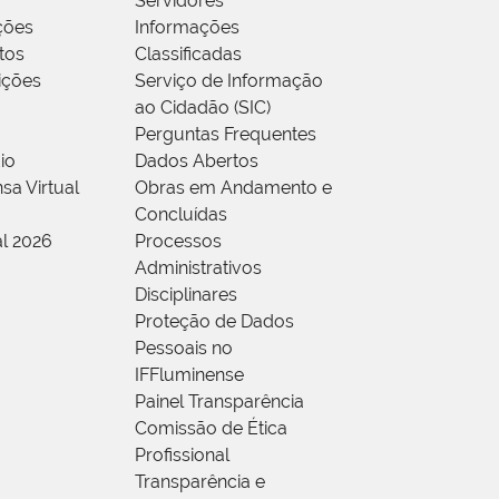
Servidores
ções
Informações
tos
Classificadas
rições
Serviço de Informação
ao Cidadão (SIC)
Perguntas Frequentes
io
Dados Abertos
sa Virtual
Obras em Andamento e
Concluídas
al 2026
Processos
Administrativos
Disciplinares
Proteção de Dados
Pessoais no
IFFluminense
Painel Transparência
Comissão de Ética
Profissional
Transparência e