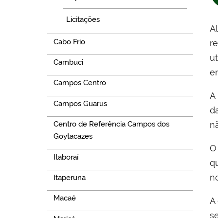
Licitações
A
Cabo Frio
r
u
Cambuci
e
Campos Centro
A
Campos Guarus
d
n
Centro de Referência Campos dos
Goytacazes
O
Itaboraí
q
n
Itaperuna
Macaé
A
s