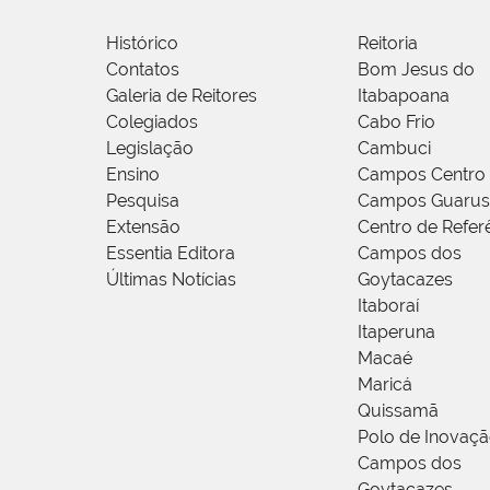
Histórico
Reitoria
Contatos
Bom Jesus do
Galeria de Reitores
Itabapoana
Colegiados
Cabo Frio
Legislação
Cambuci
Ensino
Campos Centro
Pesquisa
Campos Guarus
Extensão
Centro de Refer
Essentia Editora
Campos dos
Últimas Notícias
Goytacazes
Itaboraí
Itaperuna
Macaé
Maricá
Quissamã
Polo de Inovaç
Campos dos
Goytacazes