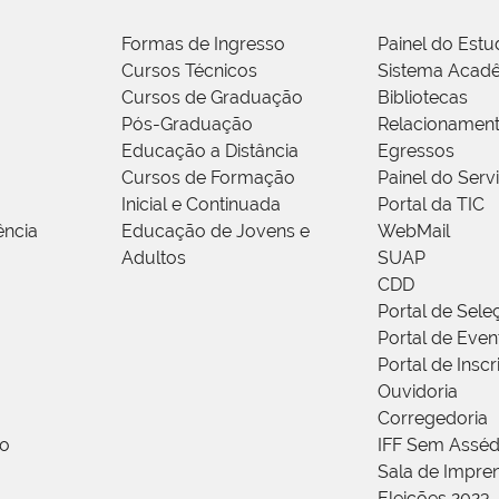
Formas de Ingresso
Painel do Estu
Cursos Técnicos
Sistema Acad
Cursos de Graduação
Bibliotecas
Pós-Graduação
Relacionamen
Educação a Distância
Egressos
Cursos de Formação
Painel do Serv
Inicial e Continuada
Portal da TIC
ência
Educação de Jovens e
WebMail
Adultos
SUAP
CDD
Portal de Sele
Portal de Even
Portal de Insc
Ouvidoria
Corregedoria
ão
IFF Sem Asséd
Sala de Impren
Eleições 2023