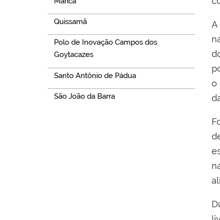
co
Maricá
Quissamã
A
n
Polo de Inovação Campos dos
d
Goytacazes
p
Santo Antônio de Pádua
o
São João da Barra
d
F
d
e
n
a
D
l