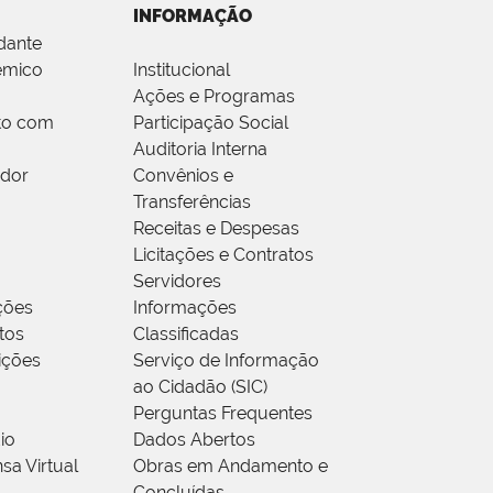
INFORMAÇÃO
dante
êmico
Institucional
Ações e Programas
to com
Participação Social
Auditoria Interna
idor
Convênios e
Transferências
Receitas e Despesas
Licitações e Contratos
Servidores
ções
Informações
tos
Classificadas
rições
Serviço de Informação
ao Cidadão (SIC)
Perguntas Frequentes
io
Dados Abertos
sa Virtual
Obras em Andamento e
Concluídas