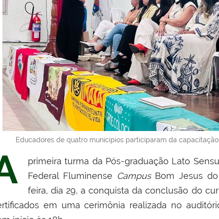
Educadores de quatro municípios participaram da capacitação,
A
primeira turma da Pós-graduação Lato Sensu E
Federal Fluminense
Campus
Bom Jesus do 
feira, dia 29, a conquista da conclusão do cu
ertificados em uma cerimônia realizada no auditór