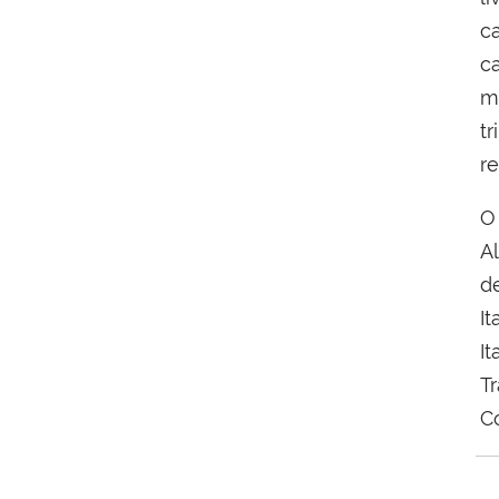
c
c
m
t
r
O
A
d
I
I
T
Co