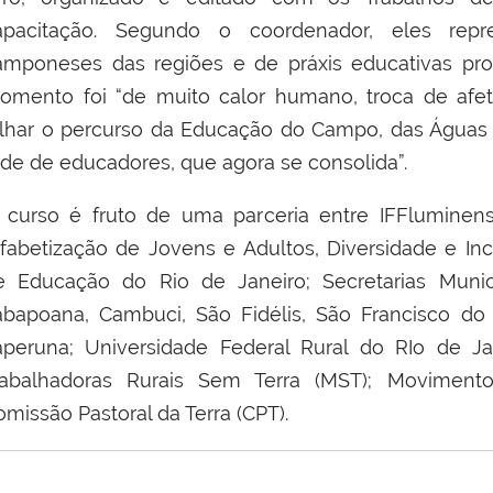
apacitação. Segundo o coordenador, eles repre
amponeses das regiões e de práxis educativas prot
omento foi “de muito calor humano, troca de afe
rilhar o percurso da Educação do Campo, das Águas 
ede de educadores, que agora se consolida”.
 curso é fruto de uma parceria entre IFFluminens
lfabetização de Jovens e Adultos, Diversidade e Inc
e Educação do Rio de Janeiro; Secretarias Mun
tabapoana, Cambuci, São Fidélis, São Francisco d
taperuna; Universidade Federal Rural do RIo de J
rabalhadoras Rurais Sem Terra (MST); Moviment
missão Pastoral da Terra (CPT).