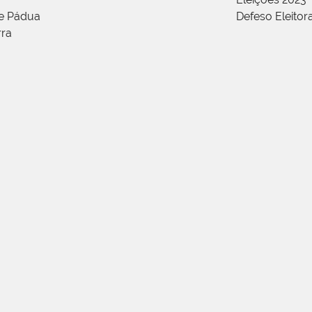
de Pádua
Defeso Eleitor
rra