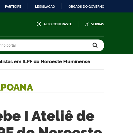
PARTICIPE
LEGISLAÇÃO
ÓRGÃOS DO GOVERNO
ALTO CONTRASTE
VLIBRAS
r no portal
r no portal
alistas em ILPF do Noroeste Fluminense
APOANA
be I Ateliê de
LPF do Noroeste