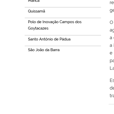
Maricá
r
g
Quissamã
O
Polo de Inovação Campos dos
Goytacazes
a
a
Santo Antônio de Pádua
a
São João da Barra
e
p
L
E
d
t