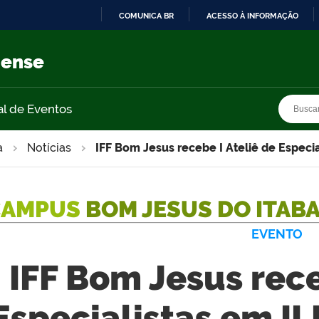
COMUNICA BR
ACESSO À INFORMAÇÃO
IR
PARA
nense
O
CONTEÚDO
Busca
Busca
al de Eventos
a
Notícias
IFF Bom Jesus recebe I Ateliê de Especi
CAMPUS
BOM JESUS DO ITAB
EVENTO
IFF Bom Jesus rece
Especialistas em I