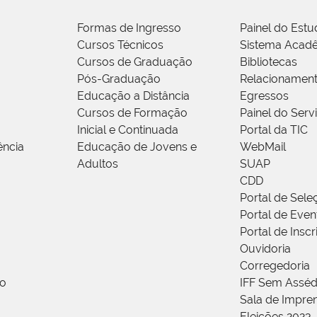
Formas de Ingresso
Painel do Estu
Cursos Técnicos
Sistema Acad
Cursos de Graduação
Bibliotecas
Pós-Graduação
Relacionamen
Educação a Distância
Egressos
Cursos de Formação
Painel do Serv
Inicial e Continuada
Portal da TIC
ência
Educação de Jovens e
WebMail
Adultos
SUAP
CDD
Portal de Sele
Portal de Even
Portal de Insc
Ouvidoria
Corregedoria
ão
IFF Sem Asséd
Sala de Impren
Eleições 2023