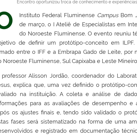
Encontro oportunizou troca de conhecimento e experiências 
O
Instituto Federal Fluminense
Campus
Bom J
de março, o I Ateliê de Especialistas em Int
do Noroeste Fluminense. O evento reuniu
t
bjetivo de definir um protótipo-conceito em ILPF.
irmado entre o IFF e a Embrapa Gado de Leite, por
o Noroeste Fluminense, Sul Capixaba e Leste Mineiro
 professor Alisson Jordão, coordenador do Labora
esus, explica que, uma vez definido o protótipo-con
valiado na instituição. A coleta e análise de dados
nformações para as avaliações de desempenho e a
Após os ajustes finais e, tendo sido validado o pr
stas fases será sistematizado na forma de uma ampl
esenvolvidos e registrado em documentação técnica e