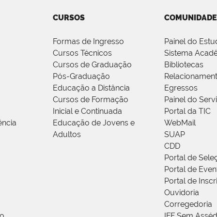
CURSOS
COMUNIDADE
Formas de Ingresso
Painel do Estu
Cursos Técnicos
Sistema Acad
Cursos de Graduação
Bibliotecas
Pós-Graduação
Relacionamen
Educação a Distância
Egressos
Cursos de Formação
Painel do Serv
Inicial e Continuada
Portal da TIC
ência
Educação de Jovens e
WebMail
Adultos
SUAP
CDD
Portal de Sele
Portal de Even
Portal de Insc
Ouvidoria
Corregedoria
ão
IFF Sem Asséd