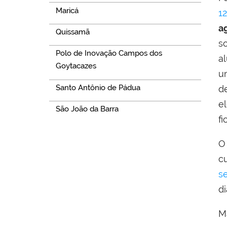
Maricá
1
a
Quissamã
s
Polo de Inovação Campos dos
a
Goytacazes
u
Santo Antônio de Pádua
d
e
São João da Barra
fi
O
c
s
d
M