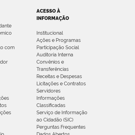
ACESSO À
INFORMAÇÃO
dante
êmico
Institucional
Ações e Programas
to com
Participação Social
Auditoria Interna
idor
Convênios e
Transferências
Receitas e Despesas
Licitações e Contratos
Servidores
ções
Informações
tos
Classificadas
rições
Serviço de Informação
ao Cidadão (SIC)
Perguntas Frequentes
io
Dados Abertos