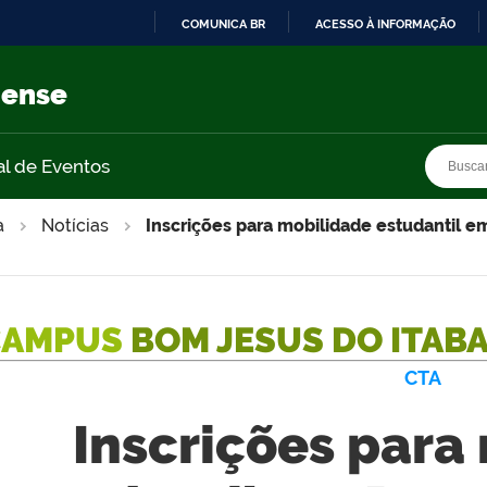
COMUNICA BR
ACESSO À INFORMAÇÃO
IR
PARA
nense
O
CONTEÚDO
Busca
Busca
al de Eventos
a
Notícias
Inscrições para mobilidade estudantil
CAMPUS
BOM JESUS DO ITAB
CTA
Inscrições para