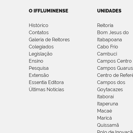
O IFFLUMINENSE
UNIDADES
Histórico
Reitoria
Contatos
Bom Jesus do
Galeria de Reitores
Itabapoana
Colegiados
Cabo Frio
Legislação
Cambuci
Ensino
Campos Centro
Pesquisa
Campos Guarus
Extensão
Centro de Refer
Essentia Editora
Campos dos
Últimas Notícias
Goytacazes
Itaboraí
Itaperuna
Macaé
Maricá
Quissamã
Polo de Inovaç