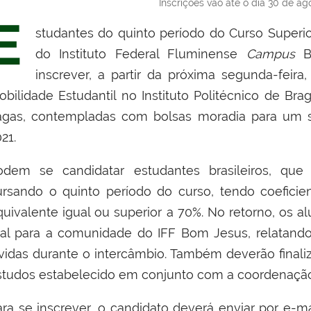
Inscrições vão até o dia 30 de ago
E
studantes do quinto período do Curso Superi
do Instituto Federal Fluminense
Campus
B
inscrever, a partir da próxima segunda-feira
obilidade Estudantil no Instituto Politécnico de Br
agas, contempladas com bolsas moradia para um se
21.
odem se candidatar estudantes brasileiros, que
ursando o quinto período do curso, tendo coefici
quivalente igual ou superior a 70%. No retorno, os 
ral para a comunidade do IFF Bom Jesus, relatando 
ividas durante o intercâmbio. Também deverão finali
studos estabelecido em conjunto com a coordenaç
ara se inscrever, o candidato deverá enviar por e-