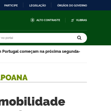
PARTICIPE
LEGISLAÇÃO
ÓRGÃOS DO GOVERNO
ALTO CONTRASTE
VLIBRAS
r no portal
r no portal
 em Portugal começam na próxima segunda-
APOANA
 mobilidade