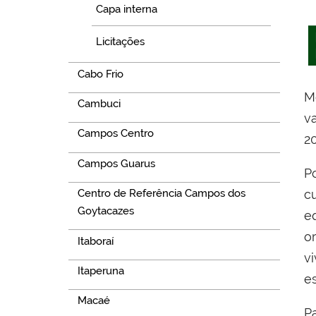
Capa interna
Licitações
Cabo Frio
M
Cambuci
v
Campos Centro
20
Campos Guarus
P
c
Centro de Referência Campos dos
Goytacazes
e
o
Itaboraí
v
Itaperuna
e
Macaé
P