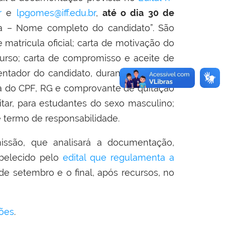
r
e
lpgomes@iff.edu.br
,
até o dia 30 de
ca – Nome completo do candidato”. São
matrícula oficial; carta de motivação do
urso; carta de compromisso e aceite de
ntador do candidato, durante o período
pia do CPF, RG e comprovante de quitação
itar, para estudantes do sexo masculino;
 e termo de responsabilidade.
issão, que analisará a documentação,
abelecido pelo
edital que regulamenta a
 de setembro e o final, após recursos, no
ções
.