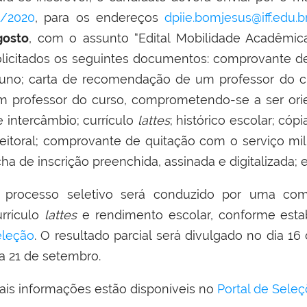
2/2020
, para os endereços
dpiie.bomjesus@iff.edu.b
gosto
, com o assunto “Edital Mobilidade Acadêmi
olicitados os seguintes documentos: comprovante de 
luno; carta de recomendação de um professor do c
m professor do curso, comprometendo-se a ser orie
e intercâmbio; currículo
lattes
; histórico escolar; có
leitoral; comprovante de quitação com o serviço mil
cha de inscrição preenchida, assinada e digitalizada;
 processo seletivo será conduzido por uma com
urrículo
lattes
e rendimento escolar, conforme est
eleção
. O resultado parcial será divulgado no dia 16
ia 21 de setembro.
ais informações estão disponíveis no
Portal de Sele