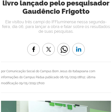
livro lançado pelo pesquisador
Gaudêncio Frigotto
Ele visitou três campi do IFFluminense nessa segunda-
feira, dia 06, para lançar a obra e falar sobre os resultados
de suas pesquisas.
por
Comunicação Social do Campus Bom Jesus do Itabapoana com
informações do Campus Pádua
publicado
08/05/2019 08h12,
última
modificação
09/05/2019 17h00