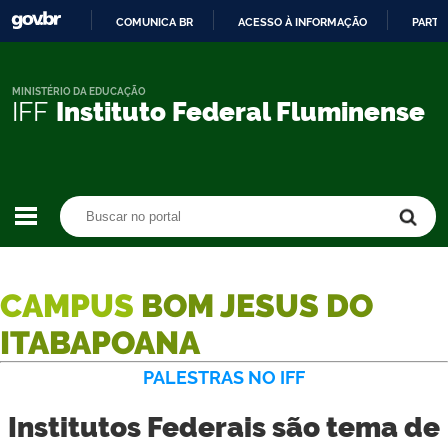
COMUNICA BR
ACESSO À INFORMAÇÃO
PARTI
IR
PARA
O
MINISTÉRIO DA EDUCAÇÃO
IFF
Instituto Federal Fluminense
CONTEÚDO
Buscar no portal
Buscar no portal
CAMPUS
BOM JESUS DO
ITABAPOANA
PALESTRAS NO IFF
Institutos Federais são tema de