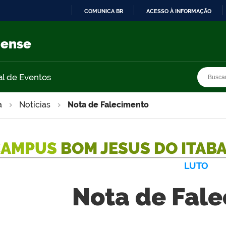
COMUNICA BR
ACESSO À INFORMAÇÃO
IR
PARA
nense
O
CONTEÚDO
Busca
Busca
al de Eventos
a
Notícias
Nota de Falecimento
CAMPUS
BOM JESUS DO ITAB
LUTO
Nota de Fal