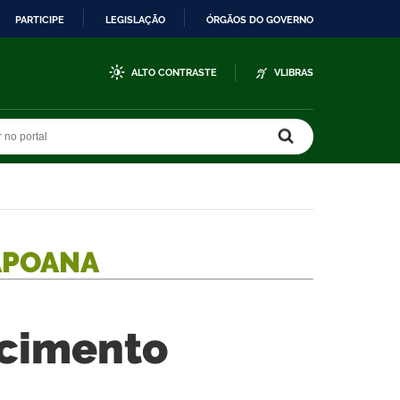
PARTICIPE
LEGISLAÇÃO
ÓRGÃOS DO GOVERNO
ALTO CONTRASTE
VLIBRAS
r no portal
r no portal
APOANA
ecimento