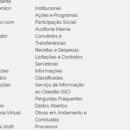
dante
êmico
Institucional
Ações e Programas
to com
Participação Social
Auditoria Interna
idor
Convênios e
Transferências
Receitas e Despesas
Licitações e Contratos
Servidores
ções
Informações
tos
Classificadas
rições
Serviço de Informação
ao Cidadão (SIC)
Perguntas Frequentes
io
Dados Abertos
sa Virtual
Obras em Andamento e
Concluídas
al 2026
Processos