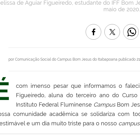
elissa de Aguiar Figueiredo, estudante do IFF Bom Jes
maio de 2020.
por
Comunicação Social do Campus Bom Jesus do Itabapoana
publicado
21
É
com imenso pesar que informamos o faleci
Figueiredo, aluna do terceiro ano do Curso
Instituto Federal Fluminense
Campus
Bom Jesu
ossa comunidade acadêmica se solidariza com tod
nestimável e um dia muito triste para o nosso
campus