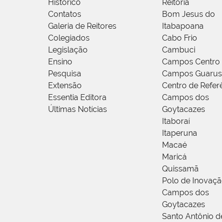
Histórico
Reitoria
Contatos
Bom Jesus do
Galeria de Reitores
Itabapoana
Colegiados
Cabo Frio
Legislação
Cambuci
Ensino
Campos Centro
Pesquisa
Campos Guarus
Extensão
Centro de Refer
Essentia Editora
Campos dos
Últimas Notícias
Goytacazes
Itaboraí
Itaperuna
Macaé
Maricá
Quissamã
Polo de Inovaç
Campos dos
Goytacazes
Santo Antônio 