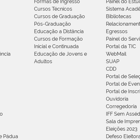
Formas de Ingresso
Painel do Estu
Cursos Técnicos
Sistema Acad
Cursos de Graduação
Bibliotecas
Pós-Graduação
Relacionamen
Educação a Distância
Egressos
Cursos de Formação
Painel do Serv
Inicial e Continuada
Portal da TIC
ência
Educação de Jovens e
WebMail
Adultos
SUAP
CDD
Portal de Sele
Portal de Even
Portal de Insc
Ouvidoria
Corregedoria
ão
IFF Sem Asséd
Sala de Impren
Eleições 2023
de Pádua
Defeso Eleitor