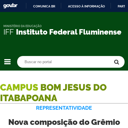
COMUNICA BR
ACESSO À INFORMAÇÃO
PARTI
IR
PARA
O
MINISTÉRIO DA EDUCAÇÃO
IFF
Instituto Federal Fluminense
CONTEÚDO
Buscar no portal
Buscar no portal
CAMPUS
BOM JESUS DO
ITABAPOANA
REPRESENTATIVIDADE
Nova composição do Grêmio