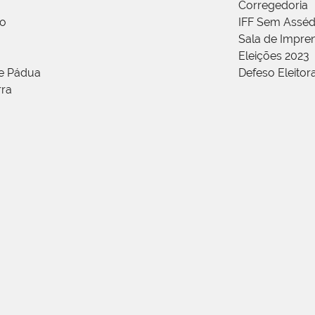
Corregedoria
ão
IFF Sem Asséd
Sala de Impren
Eleições 2023
de Pádua
Defeso Eleitor
rra