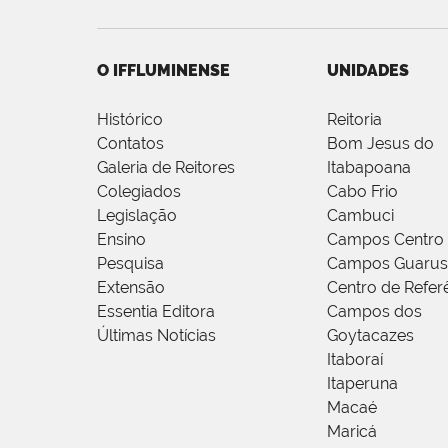
O IFFLUMINENSE
UNIDADES
Histórico
Reitoria
Contatos
Bom Jesus do
Galeria de Reitores
Itabapoana
Colegiados
Cabo Frio
Legislação
Cambuci
Ensino
Campos Centro
Pesquisa
Campos Guarus
Extensão
Centro de Refer
Essentia Editora
Campos dos
Últimas Notícias
Goytacazes
Itaboraí
Itaperuna
Macaé
Maricá