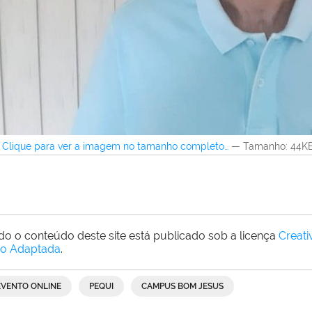
Clique para ver a imagem no tamanho completo…
—
Tamanho
: 44K
do o conteúdo deste site está publicado sob a licença
Creat
o Adaptada
.
EVENTO ONLINE
PEQUI
CAMPUS BOM JESUS