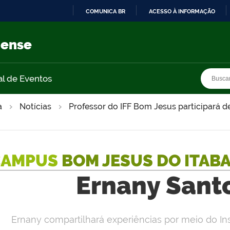
COMUNICA BR
ACESSO À INFORMAÇÃO
IR
PARA
nense
O
CONTEÚDO
Busca
Busca
al de Eventos
a
Notícias
Professor do IFF Bom Jesus participará d
CAMPUS
BOM JESUS DO ITAB
Ernany Sant
Ernany compartilhará experiências por meio do In