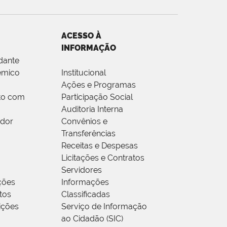
ACESSO À
INFORMAÇÃO
dante
êmico
Institucional
Ações e Programas
to com
Participação Social
Auditoria Interna
idor
Convênios e
Transferências
Receitas e Despesas
Licitações e Contratos
Servidores
ções
Informações
tos
Classificadas
rições
Serviço de Informação
ao Cidadão (SIC)