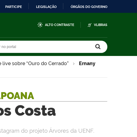
PARTICIPE
LEGISLAÇÃO
ÓRGÃOS DO GOVERNO
ALTO CONTRASTE
VLIBRAS
r no portal
r no portal
e live sobre “Ouro do Cerrado”
Ernany
APOANA
os Costa
stagram do projeto Árvores da UENF.