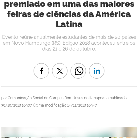
premiado em uma das maiores
feiras de ciências da América
Latina
Evento reúne anualmente estudantes de mais de 20 países
em Novo Hamburgo (RS). Edição 2018 aconteceu entre os
dias 21 e 26 de outubro.
por
Comunicação Social do Campus Bom Jesus do Itabapoana
publicado
30/10/2018 10h07,
última modificação
14/11/2018 10h47