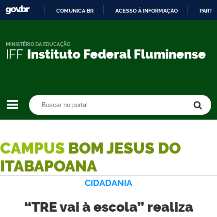
COMUNICA BR
ACESSO À INFORMAÇÃO
PARTI
IR
PARA
O
MINISTÉRIO DA EDUCAÇÃO
IFF
Instituto Federal Fluminense
CONTEÚDO
Buscar no portal
Buscar no portal
CAMPUS
BOM JESUS DO
ITABAPOANA
CIDADANIA
“TRE vai à escola” realiza