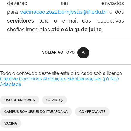
deverão ser enviados
para
vacinacao.2022.bomjesus@iff.edu.br
e dos
servidores
para o e-mail das respectivas
chefias imediatas
até o dia 31 de julho
.
VOLTAR AO TOPO
Todo o conteúdo deste site está publicado sob a licença
Creative Commons Atribuição-SemDerivações 3.0 Não
Adaptada
.
USO DE MÁSCARA
COVID-19
CAMPUS BOM JESUS DO ITABAPOANA
COMPROVANTE
VACINA