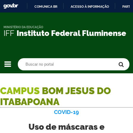
COMUNICA BR
ACESSO À INFORMAÇÃO
PARTI
IR
PARA
O
MINISTÉRIO DA EDUCAÇÃO
IFF
Instituto Federal Fluminense
CONTEÚDO
Buscar no portal
Buscar no portal
CAMPUS
BOM JESUS DO
ITABAPOANA
COVID-19
Uso de máscaras e