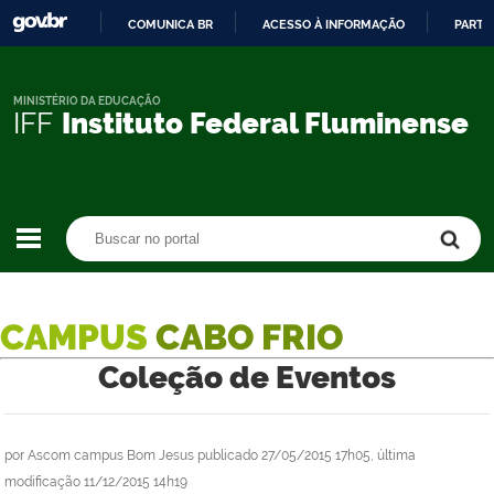
COMUNICA BR
ACESSO À INFORMAÇÃO
PARTI
IR
PARA
O
MINISTÉRIO DA EDUCAÇÃO
IFF
Instituto Federal Fluminense
CONTEÚDO
Buscar no portal
Buscar no portal
CAMPUS
CABO FRIO
Coleção de Eventos
por
Ascom campus Bom Jesus
publicado
27/05/2015 17h05,
última
modificação
11/12/2015 14h19