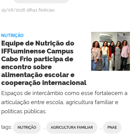
por
publicado
19/06/2026
18h41
Notícias
Comunicação
Social
do
NUTRIÇÃO
IFF
Equipe de Nutrição do
Campus
IFFluminense Campus
Cabo
Cabo Frio participa de
Frio
encontro sobre
alimentação escolar e
cooperação internacional
Espaços de intercâmbio como esse fortalecem a
articulação entre escola, agricultura familiar e
políticas públicas.
tags:
,
,
NUTRIÇÃO
AGRICULTURA FAMILIAR
PNAE