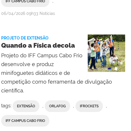
,
IFF CAMPUS CABO FRIO
por
publicado
06/04/2026
09h33
Notícias
IFF
Campus
Cabo
PROJETO DE EXTENSÃO
Frio
Quando a Física decola
com
Projeto do IFF Campus Cabo Frio
Comunicação
Social
desenvolve e produz
da
minifoguetes didáticos e de
Reitoria
competição como ferramenta de divulgação
científica.
tags:
,
,
,
EXTENSÃO
ORLAFOG
IFROCKETS
IFF CAMPUS CABO FRIO