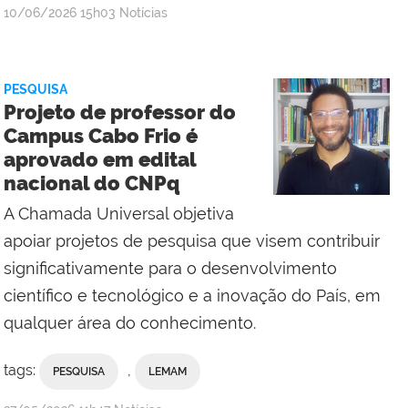
por
publicado
10/06/2026
15h03
Notícias
Comunicação
Social
do
PESQUISA
IFF
Projeto de professor do
Campus
Campus Cabo Frio é
Cabo
aprovado em edital
Frio
nacional do CNPq
A Chamada Universal objetiva
apoiar projetos de pesquisa que visem contribuir
significativamente para o desenvolvimento
científico e tecnológico e a inovação do País, em
qualquer área do conhecimento.
tags:
,
PESQUISA
LEMAM