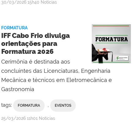
por
publicado
30/03/2026
15h40
Notícias
Campus
Cabo
Frio
FORMATURA
com
IFF Cabo Frio divulga
Comunicação
orientações para
Social
Formatura 2026
da
Reitoria
Cerimônia é destinada aos
concluintes das Licenciaturas, Engenharia
Mecânica e técnicos em Eletromecânica e
Gastronomia
tags:
,
FORMATURA
EVENTOS
por
publicado
25/03/2026
11h01
Notícias
Flávia
Silva