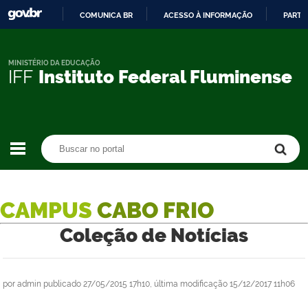
COMUNICA BR
ACESSO À INFORMAÇÃO
PARTI
IR
PARA
O
MINISTÉRIO DA EDUCAÇÃO
IFF
Instituto Federal Fluminense
CONTEÚDO
Buscar no portal
Buscar no portal
CAMPUS
CABO FRIO
Coleção de Notícias
por
admin
publicado
27/05/2015 17h10,
última modificação
15/12/2017 11h06