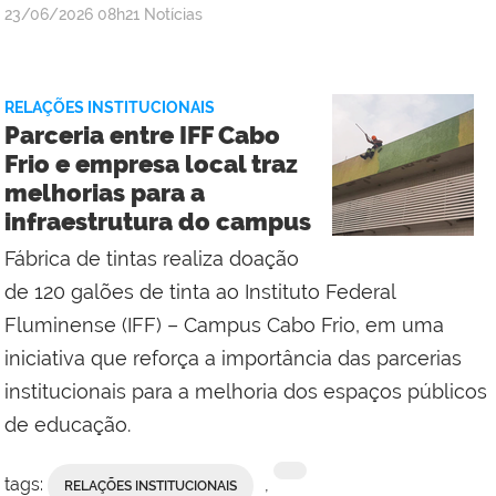
por
publicado
23/06/2026
08h21
Notícias
Comunicação
Social
do
RELAÇÕES INSTITUCIONAIS
IFF
Parceria entre IFF Cabo
Campus
Frio e empresa local traz
Cabo
melhorias para a
Frio
infraestrutura do campus
Fábrica de tintas realiza doação
de 120 galões de tinta ao Instituto Federal
Fluminense (IFF) – Campus Cabo Frio, em uma
iniciativa que reforça a importância das parcerias
institucionais para a melhoria dos espaços públicos
de educação.
tags:
,
RELAÇÕES INSTITUCIONAIS