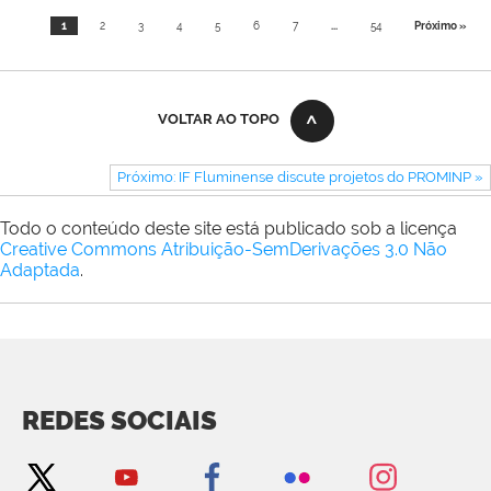
Evangelista
1
2
3
4
5
6
7
...
54
Próximo »
VOLTAR AO TOPO
Próximo: IF Fluminense discute projetos do PROMINP »
Todo o conteúdo deste site está publicado sob a licença
Creative Commons Atribuição-SemDerivações 3.0 Não
Adaptada
.
REDES SOCIAIS