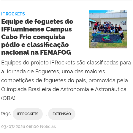
IF ROCKETS
Equipe de foguetes do
IFFluminense Campus
Cabo Frio conquista
pódio e classificação
nacional na FEMAFOG
Equipes do projeto IFRockets são classificadas para
a Jornada de Foguetes, uma das maiores
competições de foguetes do país, promovida pela
Olimpíada Brasileira de Astronomia e Astronáutica
(OBA).
tags:
,
IFFROCKETS
EXTENSÃO
por
publicado
03/07/2026
08h00
Notícias