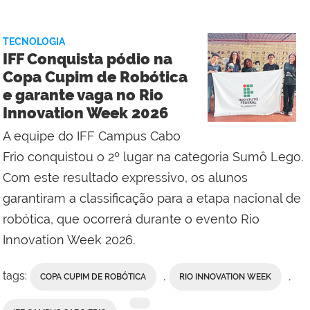
Social
do
TECNOLOGIA
IFF
IFF Conquista pódio na
Campus
Copa Cupim de Robótica
Cabo
e garante vaga no Rio
Frio
Innovation Week 2026
A equipe do IFF Campus Cabo
Frio conquistou o 2º lugar na categoria Sumô Lego.
Com este resultado expressivo, os alunos
garantiram a classificação para a etapa nacional de
robótica, que ocorrerá durante o evento Rio
Innovation Week 2026.
tags:
,
,
COPA CUPIM DE ROBÓTICA
RIO INNOVATION WEEK