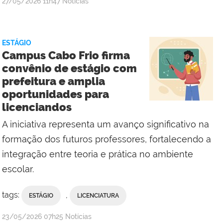
por
publicado
27/05/2026
11h47
Notícias
Comunicação
Social
do
ESTÁGIO
IFF
Campus Cabo Frio firma
Campus
convênio de estágio com
Cabo
prefeitura e amplia
Frio
oportunidades para
licenciandos
A iniciativa representa um avanço significativo na
formação dos futuros professores, fortalecendo a
integração entre teoria e prática no ambiente
escolar.
tags:
,
ESTÁGIO
LICENCIATURA
por
publicado
23/05/2026
07h25
Notícias