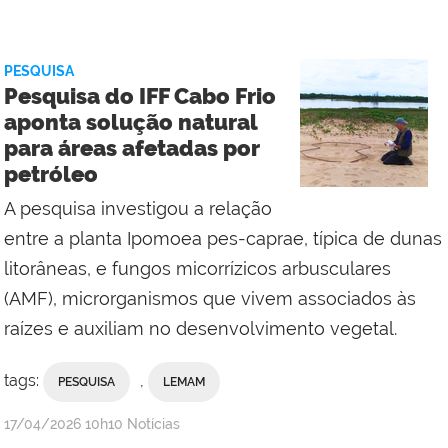
IFF
Campus
Cabo
PESQUISA
Frio
Pesquisa do IFF Cabo Frio
com
aponta solução natural
Comunicação
para áreas afetadas por
Social
petróleo
da
Reitoria
A pesquisa investigou a relação
entre a planta Ipomoea pes-caprae, típica de dunas
litorâneas, e fungos micorrízicos arbusculares
(AMF), microrganismos que vivem associados às
raízes e auxiliam no desenvolvimento vegetal.
tags:
,
PESQUISA
LEMAM
por
publicado
17/04/2026
10h10
Notícias
Comunicação