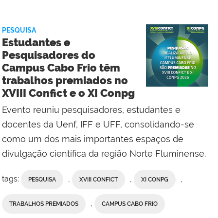
Campus
Cabo
Frio
PESQUISA
com
Estudantes e
Comunicação
Pesquisadores do
Social
Campus Cabo Frio têm
da
trabalhos premiados no
Reitoria
XVIII Confict e o XI Conpg
Evento reuniu pesquisadores, estudantes e
docentes da Uenf, IFF e UFF, consolidando-se
como um dos mais importantes espaços de
divulgação científica da região Norte Fluminense.
tags:
,
,
,
PESQUISA
XVIII CONFICT
XI CONPG
,
TRABALHOS PREMIADOS
CAMPUS CABO FRIO