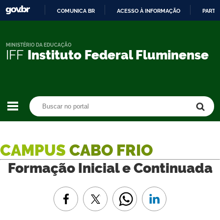
COMUNICA BR
ACESSO À INFORMAÇÃO
PARTI
IR
PARA
O
MINISTÉRIO DA EDUCAÇÃO
IFF
Instituto Federal Fluminense
CONTEÚDO
Buscar no portal
Buscar no portal
CAMPUS
CABO FRIO
Formação Inicial e Continuada