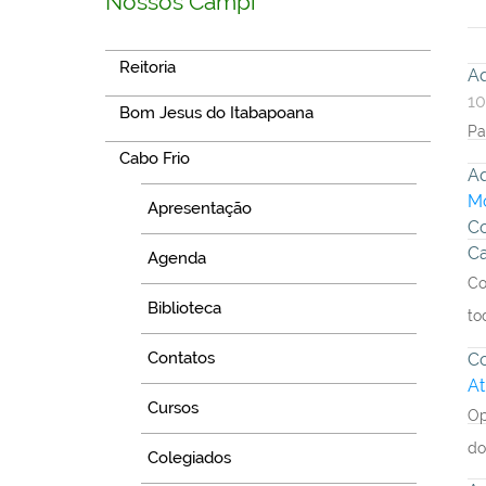
Nossos Campi
Reitoria
Aq
10
Bom Jesus do Itabapoana
Pa
Cabo Frio
Aq
Mô
Apresentação
Co
C
Agenda
Co
Biblioteca
to
Contatos
Co
At
Cursos
Op
do
Colegiados