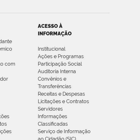
ACESSO À
INFORMAÇÃO
dante
êmico
Institucional
Ações e Programas
to com
Participação Social
Auditoria Interna
idor
Convênios e
Transferências
Receitas e Despesas
Licitações e Contratos
Servidores
ções
Informações
tos
Classificadas
rições
Serviço de Informação
ao Cidadão (SIC)