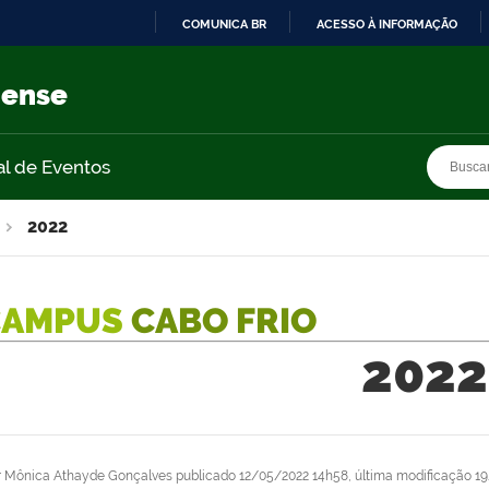
COMUNICA BR
ACESSO À INFORMAÇÃO
IR
PARA
nense
O
CONTEÚDO
Busca
Busca
al de Eventos
2022
CAMPUS
CABO FRIO
2022
r
Mônica Athayde Gonçalves
publicado
12/05/2022 14h58,
última modificação
19