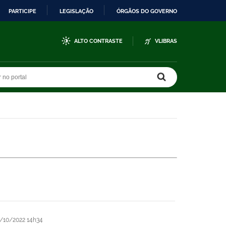
PARTICIPE
LEGISLAÇÃO
ÓRGÃOS DO GOVERNO
ALTO CONTRASTE
VLIBRAS
r no portal
r no portal
/10/2022 14h34