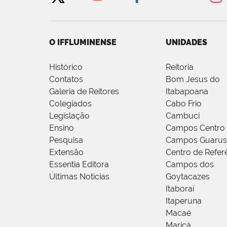
O IFFLUMINENSE
UNIDADES
Histórico
Reitoria
Contatos
Bom Jesus do
Galeria de Reitores
Itabapoana
Colegiados
Cabo Frio
Legislação
Cambuci
Ensino
Campos Centro
Pesquisa
Campos Guarus
Extensão
Centro de Refer
Essentia Editora
Campos dos
Últimas Notícias
Goytacazes
Itaboraí
Itaperuna
Macaé
Maricá