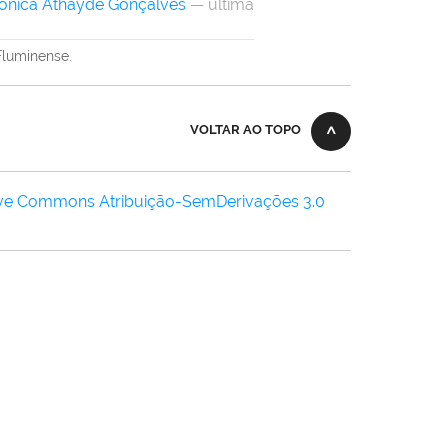
ônica Athayde Gonçalves
— última
Fluminense.
VOLTAR AO TOPO
ive Commons Atribuição-SemDerivações 3.0