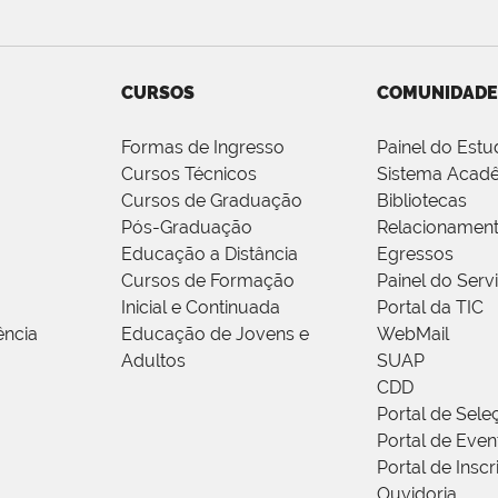
CURSOS
COMUNIDADE
Formas de Ingresso
Painel do Estu
Cursos Técnicos
Sistema Acad
Cursos de Graduação
Bibliotecas
Pós-Graduação
Relacionamen
Educação a Distância
Egressos
Cursos de Formação
Painel do Serv
Inicial e Continuada
Portal da TIC
ência
Educação de Jovens e
WebMail
Adultos
SUAP
CDD
Portal de Sele
Portal de Even
Portal de Insc
Ouvidoria