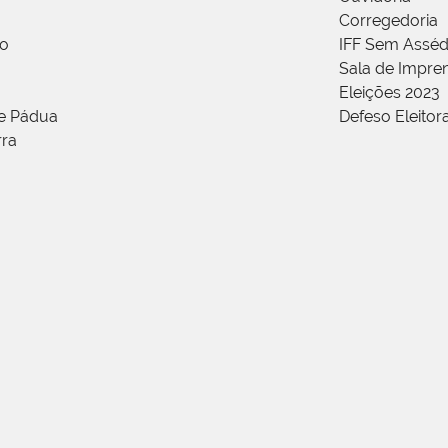
Corregedoria
ão
IFF Sem Asséd
Sala de Impren
Eleições 2023
de Pádua
Defeso Eleitor
rra