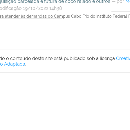
uisição parcelada e futura de coco ralado e outros
—
por
M
dificação 19/10/2022 14h38
ra atender às demandas do Campus Cabo Frio do Instituto Federal 
do o conteúdo deste site está publicado sob a licença
Creat
o Adaptada
.