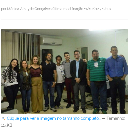
por
Mônica Athayde Gonçalves
última modificação
11/10/2017 12h07
Clique para ver a imagem no tamanho completo…
—
Tamanho
:
114KB