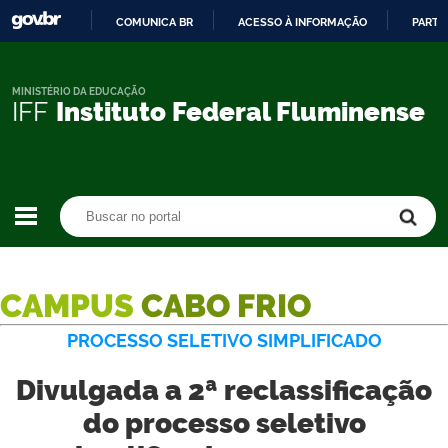
COMUNICA BR
ACESSO À INFORMAÇÃO
PARTI
IR
PARA
O
MINISTÉRIO DA EDUCAÇÃO
IFF
Instituto Federal Fluminense
CONTEÚDO
Buscar no portal
Buscar no portal
CAMPUS
CABO FRIO
PROCESSO SELETIVO SIMPLIFICADO
Divulgada a 2ª reclassificação
do processo seletivo