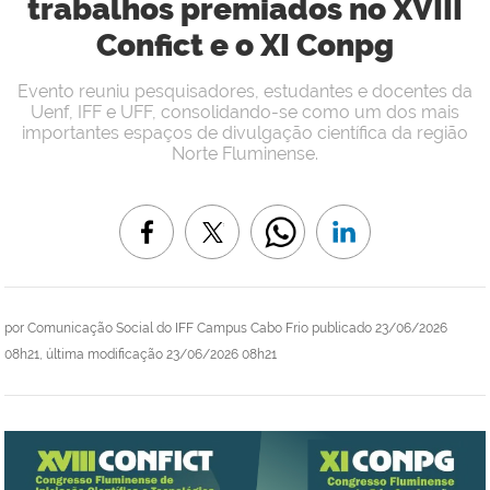
trabalhos premiados no XVIII
Confict e o XI Conpg
Evento reuniu pesquisadores, estudantes e docentes da
Uenf, IFF e UFF, consolidando-se como um dos mais
importantes espaços de divulgação científica da região
Norte Fluminense.
por
Comunicação Social do IFF Campus Cabo Frio
publicado
23/06/2026
08h21,
última modificação
23/06/2026 08h21