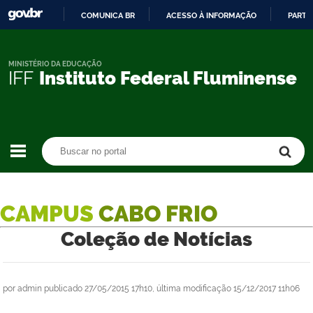
COMUNICA BR
ACESSO À INFORMAÇÃO
PARTI
IR
PARA
O
MINISTÉRIO DA EDUCAÇÃO
IFF
Instituto Federal Fluminense
CONTEÚDO
Buscar no portal
Buscar no portal
CAMPUS
CABO FRIO
Coleção de Notícias
por
admin
publicado
27/05/2015 17h10,
última modificação
15/12/2017 11h06