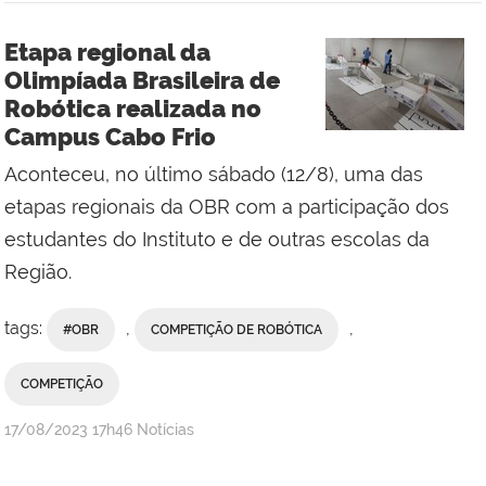
Etapa regional da
Olimpíada Brasileira de
Robótica realizada no
Campus Cabo Frio
Aconteceu, no último sábado (12/8), uma das
etapas regionais da OBR com a participação dos
estudantes do Instituto e de outras escolas da
Região.
tags:
,
,
#OBR
COMPETIÇÃO DE ROBÓTICA
COMPETIÇÃO
por
publicado
17/08/2023
17h46
Notícias
admin