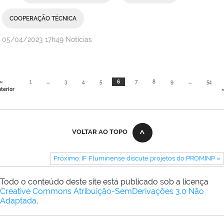
COOPERAÇÃO TÉCNICA
por
publicado
05/04/2023
17h49
Notícias
Comunicação
Social
Campus
«
1
...
3
4
5
6
7
8
9
...
54
Cabo
terior
Frio
VOLTAR AO TOPO
Próximo: IF Fluminense discute projetos do PROMINP »
Todo o conteúdo deste site está publicado sob a licença
Creative Commons Atribuição-SemDerivações 3.0 Não
Adaptada
.