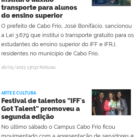
transporte para alunos
do ensino superior
O prefeito de Cabo Frio, José Bonifácio, sancionou
a Lei 3.679 que institui o transporte gratuito para os
estudantes do ensino superior do IFF e IFRJ,
residentes no município de Cabo Frio.
por
publicado
26/05/2023
13h32
Notícias
Comunicação
Social
Campus
ARTE E CULTURA
Cabo
Festival de talentos "IFF´s
Frio
Got Talent" promoveu a
segunda edição
No último sábado o Campus Cabo Frio ficou
movimentado com a apresentação de servidores e