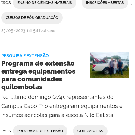
tags:
,
,
ENSINO DE CIÊNCIAS NATURAIS
INSCRIÇÕES ABERTAS
CURSOS DE PÓS-GRADUAÇÃO
por
publicado
23/05/2023
18h58
Notícias
Comunicação
Social
Campus
PESQUISA E EXTENSÃO
Cabo
Programa de extensão
Frio
entrega equipamentos
para comunidades
quilombolas
No último domingo (2/4), representantes do
Campus Cabo Frio entregaram equipamentos e
insumos agrícolas para a escola Nilo Batista.
tags:
,
,
PROGRAMA DE EXTENSÃO
QUILOMBOLAS