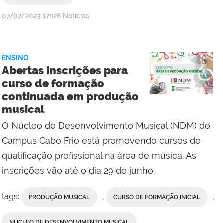
por
publicado
07/07/2023
17h28
Notícias
Comunicação
Social
Campus
ENSINO
Cabo
Abertas inscrições para
Frio
curso de formação
continuada em produção
musical
O Núcleo de Desenvolvimento Musical (NDM) do
Campus Cabo Frio está promovendo cursos de
qualificação profissional na área de música. As
inscrições vão até o dia 29 de junho.
tags:
,
,
PRODUÇÃO MUSICAL
CURSO DE FORMAÇÃO INICIAL
NÚCLEO DE DESENVOLVIMENTO MUSICAL