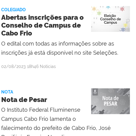
COLEGIADO
Abertas inscrições para o
Conselho de Campus de
Cabo Frio
O edital com todas as informações sobre as
inscrições já está disponível no site Seleções.
por
publicado
02/08/2023
18h46
Notícias
Comunicação
Social
Campus
NOTA
Cabo
Nota de Pesar
Frio
O Instituto Federal Fluminense
Campus Cabo Frio lamenta o
falecimento do prefeito de Cabo Frio, José