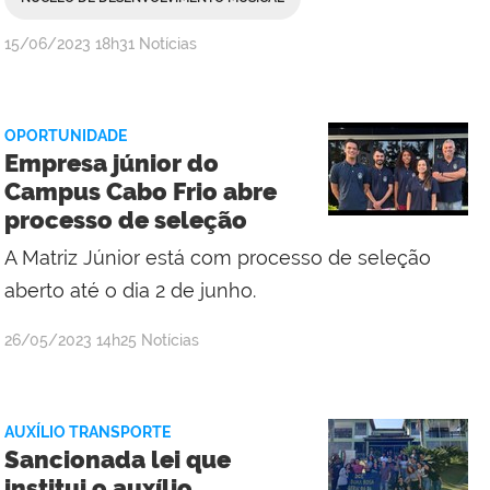
por
publicado
15/06/2023
18h31
Notícias
Comunicação
Social
Campus
OPORTUNIDADE
Cabo
Empresa júnior do
Frio
Campus Cabo Frio abre
processo de seleção
A Matriz Júnior está com processo de seleção
aberto até o dia 2 de junho.
por
publicado
26/05/2023
14h25
Notícias
Comunicação
Social
Campus
AUXÍLIO TRANSPORTE
Cabo
Sancionada lei que
Frio
institui o auxílio