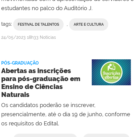
estudantes no palco do Auditório J.
tags:
,
FESTIVAL DE TALENTOS
ARTE E CULTURA
por
publicado
24/05/2023
18h33
Notícias
Comunicação
Social
Campus
PÓS-GRADUAÇÃO
Cabo
Abertas as inscrições
Frio
para pós-graduação em
Ensino de Ciências
Naturais
Os candidatos poderão se inscrever,
presencialmente, até o dia 19 de junho, conforme
os requisitos do Edital.