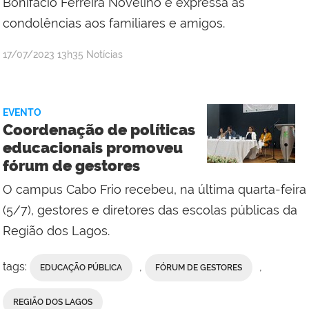
Bonifácio Ferreira Novelino e expressa as
condolências aos familiares e amigos.
por
publicado
17/07/2023
13h35
Notícias
Comunicação
Social
Campus
EVENTO
Cabo
Coordenação de políticas
Frio
educacionais promoveu
fórum de gestores
O campus Cabo Frio recebeu, na última quarta-feira
(5/7), gestores e diretores das escolas públicas da
Região dos Lagos.
tags:
,
,
EDUCAÇÃO PÚBLICA
FÓRUM DE GESTORES
REGIÃO DOS LAGOS