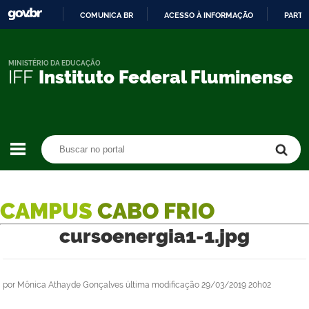
COMUNICA BR
ACESSO À INFORMAÇÃO
PARTI
IR
PARA
O
MINISTÉRIO DA EDUCAÇÃO
IFF
Instituto Federal Fluminense
CONTEÚDO
Buscar no portal
Buscar no portal
CAMPUS
CABO FRIO
cursoenergia1-1.jpg
por
Mônica Athayde Gonçalves
última modificação
29/03/2019 20h02