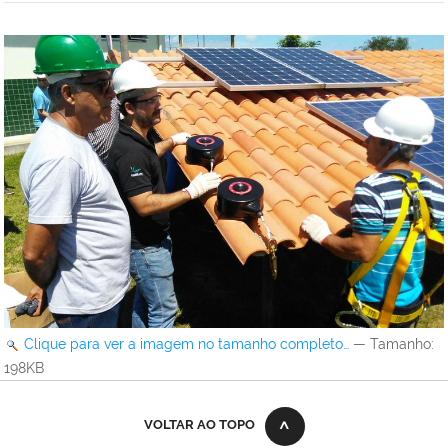
Clique para ver a imagem no tamanho completo…
—
Tamanho
:
198KB
VOLTAR AO TOPO