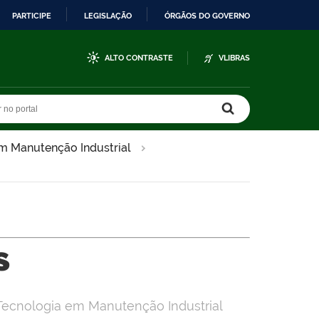
PARTICIPE
LEGISLAÇÃO
ÓRGÃOS DO GOVERNO
ALTO CONTRASTE
VLIBRAS
r no portal
r no portal
em Manutenção Industrial
s
e Tecnologia em Manutenção Industrial