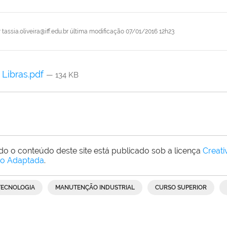
r
tassia.oliveira@iff.edu.br
última modificação
07/01/2016 12h23
Libras.pdf
— 134 KB
do o conteúdo deste site está publicado sob a licença
Creat
o Adaptada
.
TECNOLOGIA
MANUTENÇÃO INDUSTRIAL
CURSO SUPERIOR