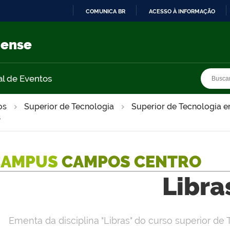
COMUNICA BR
ACESSO À INFORMAÇÃO
IR
PARA
nense
O
CONTEÚDO
Busca
Busca
al de Eventos
os
Superior de Tecnologia
Superior de Tecnologia 
s
CAMPUS
CAMPOS CENTRO
Libra
Ementa da disciplina "Libras" do curso superior d