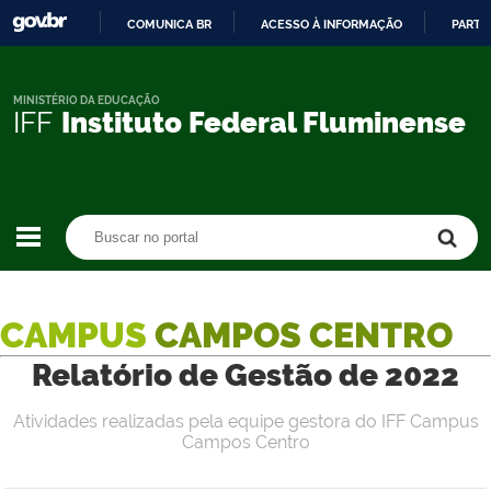
COMUNICA BR
ACESSO À INFORMAÇÃO
PARTI
IR
PARA
O
MINISTÉRIO DA EDUCAÇÃO
IFF
Instituto Federal Fluminense
CONTEÚDO
Buscar no portal
Buscar no portal
CAMPUS
CAMPOS CENTRO
Relatório de Gestão de 2022
Atividades realizadas pela equipe gestora do IFF Campus
Campos Centro