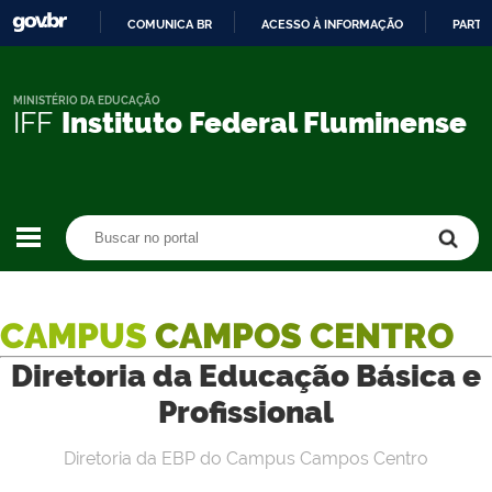
COMUNICA BR
ACESSO À INFORMAÇÃO
PARTI
IR
PARA
O
MINISTÉRIO DA EDUCAÇÃO
IFF
Instituto Federal Fluminense
CONTEÚDO
Buscar no portal
Buscar no portal
CAMPUS
CAMPOS CENTRO
Diretoria da Educação Básica e
Profissional
Diretoria da EBP do Campus Campos Centro