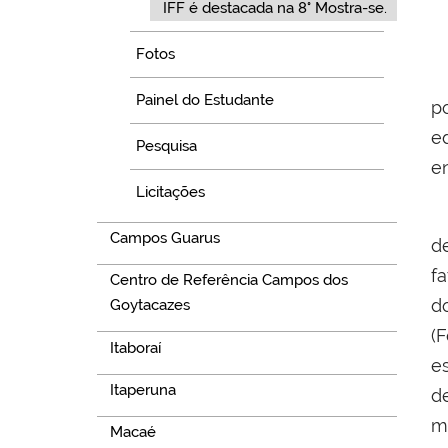
IFF é destacada na 8° Mostra-se.
Fotos
Painel do Estudante
p
e
Pesquisa
e
Licitações
P
Campos Guarus
d
f
Centro de Referência Campos dos
d
Goytacazes
(
Itaboraí
e
Itaperuna
d
m
Macaé