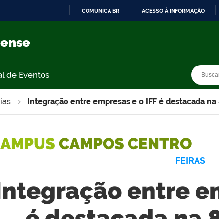
COMUNICA BR
ACESSO À INFORMAÇÃO
IR
PARA
nense
O
CONTEÚDO
Busca
Busca
al de Eventos
ias
Integração entre empresas e o IFF é destacada na 
CAMPUS
CAMPOS CENTRO
FEIRAS
Integração entre e
é destacada na 8