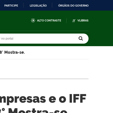
PARTICIPE
LEGISLAÇÃO
ÓRGÃOS DO GOVERNO
ALTO CONTRASTE
VLIBRAS
r no portal
r no portal
8° Mostra-se.
mpresas e o IFF
° Mostra-se.