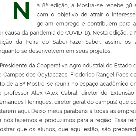
N
a 8ª edição, a Mostra-se recebe 38
com o objetivo de atrair o interesse
geram emprego e contribuem para a
or causa da pandemia de COVID-19. Nesta edição, a 
dição da Feira do Saber-Fazer-Saber, assim, o
nquanto se desenvolvem em seus projetos.
residente da Cooperativa Agroindustrial do Estado do
e Campos dos Goytacazes, Frederico Rangel Paes des
ato de a 8ª Mostre-se reunir no espaço acadêmico em
o professor Alex (Alex Cabral, diretor de Extensão 
Fernandes Henriques, diretor geral do campus) que c
starem aqui. Deixo meus parabéns a todas as empr
e nós fazemos e produzimos para a região. Essa fe
ostrar que os alunos, que aqui estão, são prepara