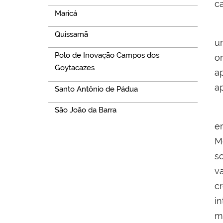
c
Maricá
R
Quissamã
u
Polo de Inovação Campos dos
o
Goytacazes
a
a
Santo Antônio de Pádua
São João da Barra
e
M
s
v
c
i
m