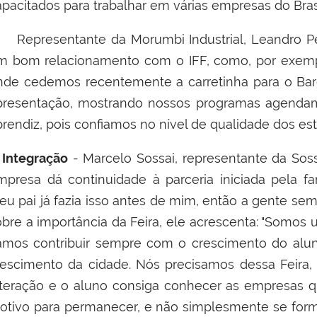
apacitados para trabalhar em várias empresas do Bras
epresentante da
Morumbi Industrial, Leandro P
m bom relacionamento com o IFF, como, por exempl
nde cedemos recentemente a carretinha para o Bar
presentação, mostrando nossos programas agendame
prendiz, pois confiamos no nível de qualidade dos es
Integração
-
Marcelo Sossai, representante da Sossa
mpresa dá continuidade à parceria iniciada pela fa
eu pai já fazia isso antes de mim, então a gente se
obre a importância da Feira, ele acrescenta: "Somo
amos contribuir sempre com o crescimento do al
rescimento da cidade. Nós precisamos dessa Feira,
nteração e o aluno consiga conhecer as empresas q
otivo para permanecer, e não simplesmente se form