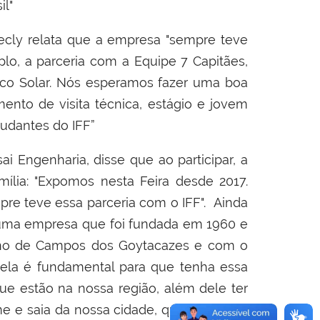
il"
ecly relata que a empresa
"sempre teve
o, a parceria com a Equipe 7 Capitães,
co Solar. Nós esperamos fazer uma boa
nto de visita técnica, estágio e jovem
tudantes do IFF”
i Engenharia, disse que ao participar, a
mília:
"Expomos nesta Feira desde 2017.
mpre teve essa parceria com o IFF".
Ainda
s uma empresa que foi fundada em 1960 e
uno de Campos dos Goytacazes e com o
 ela é fundamental para que tenha essa
ue estão na nossa região, além dele ter
e e saia da nossa cidade, que ele tenha