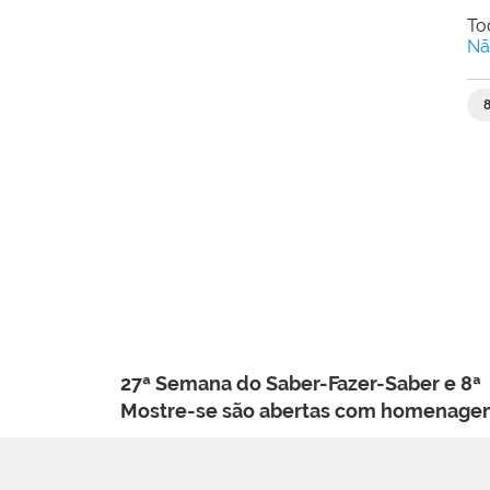
To
Nã
27ª Semana do Saber-Fazer-Saber e 8ª
Mostre-se são abertas com homenag