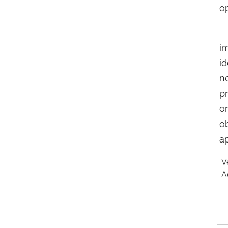
o
V
i
i
n
p
o
o
a
V
Ac