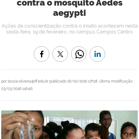
contra o mosquito Aedes
aegypti
Ações de conscientização contra o inseto acontecem nesta
sexta-feira, 19 de fevereiro, no campus Campos Centro
por
tassia.oliveira@iff.edu.br
publicado
18/02/2016 17h18,
última modificação
03/03/2016 14h46