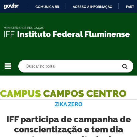
COMUNICA BR
ACESSO À INFORMAÇÃO
PARTI
IR
PARA
O
MINISTÉRIO DA EDUCAÇÃO
IFF
Instituto Federal Fluminense
CONTEÚDO
Buscar no portal
Buscar no portal
CAMPUS
CAMPOS CENTRO
ZIKA ZERO
IFF participa de campanha de
conscientização e tem dia