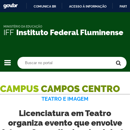
COMUNICA BR
ACESSO À INFORMAÇÃO
PARTI
IR
PARA
O
MINISTÉRIO DA EDUCAÇÃO
IFF
Instituto Federal Fluminense
CONTEÚDO
Buscar no portal
Buscar no portal
CAMPUS
CAMPOS CENTRO
TEATRO E IMAGEM
Licenciatura em Teatro
organiza evento que envolve