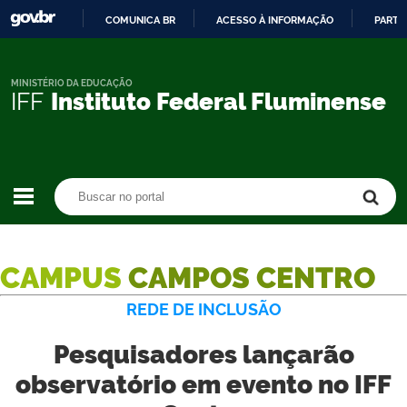
COMUNICA BR
ACESSO À INFORMAÇÃO
PARTI
IR
PARA
O
MINISTÉRIO DA EDUCAÇÃO
IFF
Instituto Federal Fluminense
CONTEÚDO
Buscar no portal
Buscar no portal
CAMPUS
CAMPOS CENTRO
REDE DE INCLUSÃO
Pesquisadores lançarão
observatório em evento no IFF