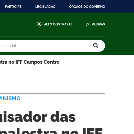
PARTICIPE
LEGISLAÇÃO
ÓRGÃOS DO GOVERNO
ALTO CONTRASTE
VLIBRAS
r no portal
r no portal
stra no IFF Campos Centro
BANISMO
uisador das
palestra no IFF