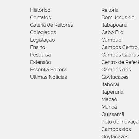
Histórico
Reitoria
Contatos
Bom Jesus do
Galeria de Reitores
Itabapoana
Colegiados
Cabo Frio
Legislação
Cambuci
Ensino
Campos Centro
Pesquisa
Campos Guarus
Extensão
Centro de Refer
Essentia Editora
Campos dos
Últimas Notícias
Goytacazes
Itaboraí
Itaperuna
Macaé
Maricá
Quissamã
Polo de Inovaç
Campos dos
Goytacazes