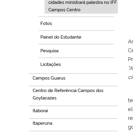
cidades ministrará palestra no IFF
Campos Centro
Fotos
Painel do Estudante
A
C
Pesquisa
P
Licitações
"
c
Campos Guarus
Centro de Referência Campos dos
N
Goytacazes
t
e
Itaboraí
r
Itaperuna
g