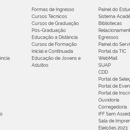
Formas de Ingresso
Painel do Estu
Cursos Técnicos
Sistema Acad
Cursos de Graduação
Bibliotecas
Pós-Graduação
Relacionamen
Educação a Distância
Egressos
Cursos de Formação
Painel do Serv
Inicial e Continuada
Portal da TIC
ência
Educação de Jovens e
WebMail
Adultos
SUAP
CDD
Portal de Sele
Portal de Even
Portal de Insc
Ouvidoria
Corregedoria
ão
IFF Sem Asséd
Sala de Impren
Eleições 2023