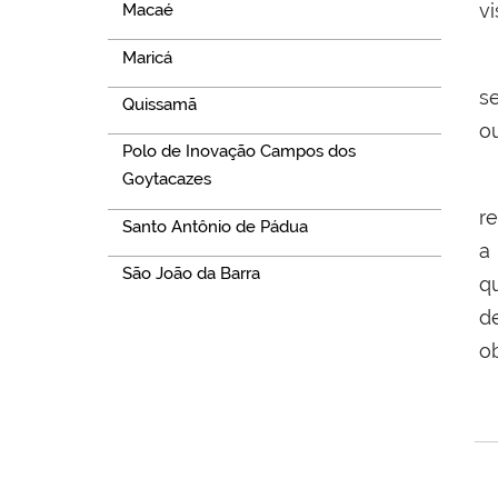
vi
Macaé
Maricá
P
s
Quissamã
o
Polo de Inovação Campos dos
Goytacazes
"
r
Santo Antônio de Pádua
a
São João da Barra
q
d
o