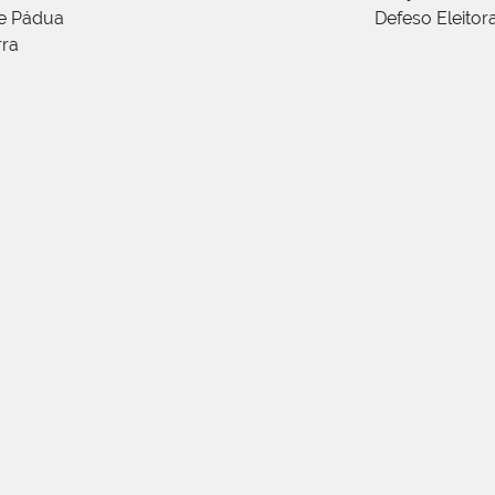
de Pádua
Defeso Eleitor
rra