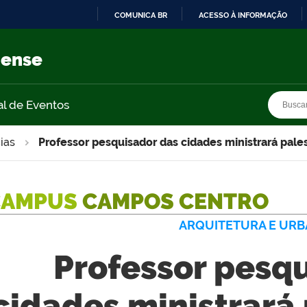
COMUNICA BR
ACESSO À INFORMAÇÃO
IR
PARA
nense
O
CONTEÚDO
Busca
Busca
al de Eventos
ias
Professor pesquisador das cidades ministrará pale
CAMPUS
CAMPOS CENTRO
ARQUITETURA E UR
Professor pesq
cidades ministrará 