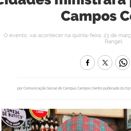
Campos C
O evento, vai acontecer na quinta-feira, 23 de març
Rangel.
por
Comunicação Social do Campus Campos Centro
publicado
21/03/