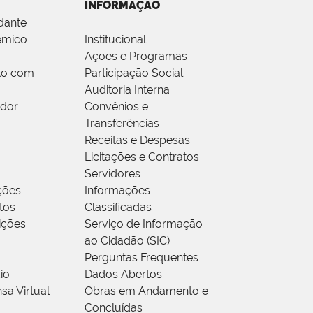
INFORMAÇÃO
dante
êmico
Institucional
Ações e Programas
to com
Participação Social
Auditoria Interna
idor
Convênios e
Transferências
Receitas e Despesas
Licitações e Contratos
Servidores
ções
Informações
tos
Classificadas
rições
Serviço de Informação
ao Cidadão (SIC)
Perguntas Frequentes
io
Dados Abertos
sa Virtual
Obras em Andamento e
Concluídas