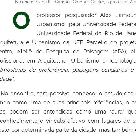
No encontro, no IFF Campus Campos Centro, o professor Alex
O
professor pesquisador Alex Lamoun
Urbanismo pela Universidade Federa
Universidade Federal do Rio de Jan
rquitetura e Urbanismo da UFF. Parceiro do proj
entro, Ateliê de Pesquisa da Paisagem (APA), e
rofissional em Arquitetura, Urbanismo e Tecnolog
Atmosferas de preferência, paisagens cotidianas 
idade"
.
o encontro, será possível conhecer o estudo das 
endo como uma de suas principais referências, o c
las podem ser entendidas como uma "aura" qu
econhecimento e vínculo afetivo com lugares de s
osto por determinada parte da cidade, mas também 