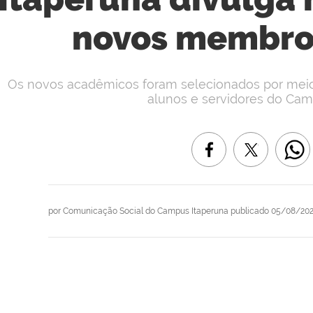
novos membros
Os novos acadêmicos foram selecionados por meio 
alunos e servidores do Cam
por
Comunicação Social do Campus Itaperuna
publicado
05/08/202