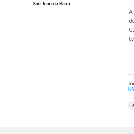
São João da Barra
A
d
Cu
t
To
Nã