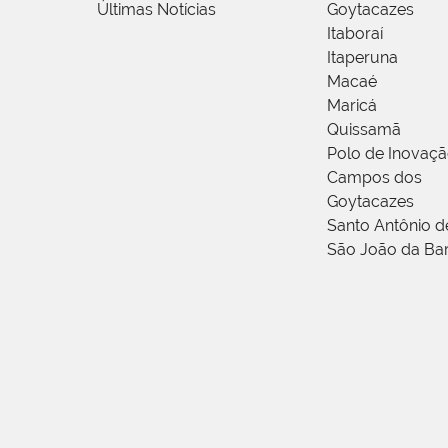
Últimas Notícias
Goytacazes
Itaboraí
Itaperuna
Macaé
Maricá
Quissamã
Polo de Inovaç
Campos dos
Goytacazes
Santo Antônio 
São João da Ba