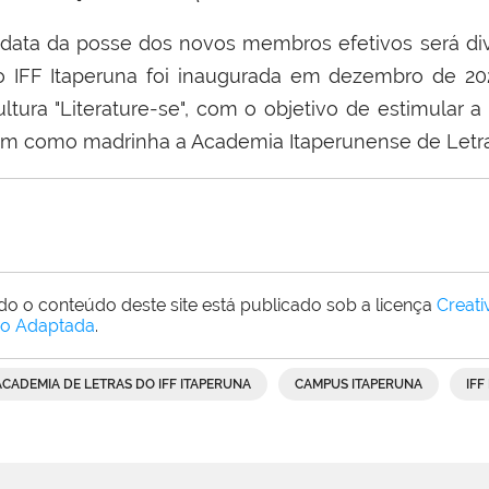
 data da posse dos novos membros efetivos será di
o IFF Itaperuna foi inaugurada em dezembro de 202
ltura "Literature-se", com o objetivo de estimular a 
em como madrinha a Academia Itaperunense de Letras
do o conteúdo deste site está publicado sob a licença
Creat
o Adaptada
.
ACADEMIA DE LETRAS DO IFF ITAPERUNA
CAMPUS ITAPERUNA
IFF