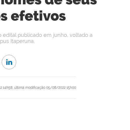
 efetivos
edital publicado em junho, voltado a
pus Itaperuna.
2 14h58,
última modificação
05/08/2022 15h00