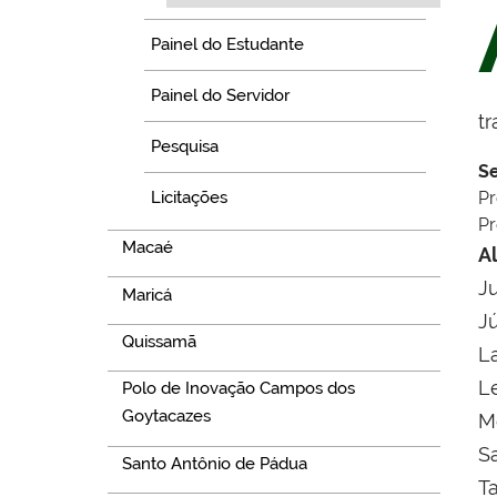
Painel do Estudante
Painel do Servidor
tr
Pesquisa
Se
Licitações
Pr
Pr
Macaé
A
J
Maricá
J
Quissamã
L
L
Polo de Inovação Campos dos
Goytacazes
Mo
S
Santo Antônio de Pádua
T