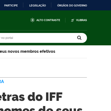
PARTICIPE
LEGISLAÇÃO
ÓRGÃOS DO GOVERNO
ALTO CONTRASTE
VLIBRAS
r no portal
r no portal
seus novos membros efetivos
RA
tras do IFF
 nomes de seus