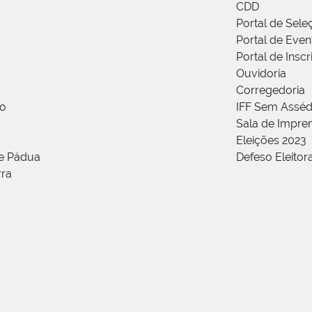
CDD
Portal de Sele
Portal de Even
Portal de Insc
Ouvidoria
Corregedoria
ão
IFF Sem Asséd
Sala de Impren
Eleições 2023
de Pádua
Defeso Eleitor
rra