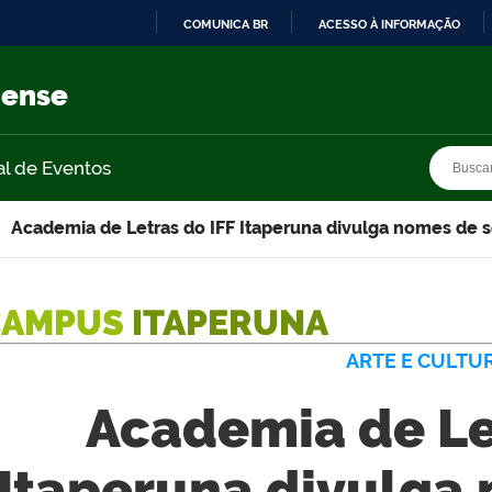
COMUNICA BR
ACESSO À INFORMAÇÃO
IR
PARA
nense
O
CONTEÚDO
Busca
Busca
al de Eventos
Academia de Letras do IFF Itaperuna divulga nomes de 
CAMPUS
ITAPERUNA
ARTE E CULTU
Academia de Le
Itaperuna divulga