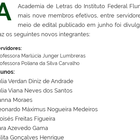
A
Academia de Letras do Instituto Federal Flu
mais nove membros efetivos, entre servidore
meio de edital publicado em junho foi divulga
az os seguintes novos integrantes:
rvidores:
ofessora Marlúcia Junger Lumbreras
ofessora Poliana da Silva Carvalho
lunos:
ulia Verdan Diniz de Andrade
úlia Viana Neves dos Santos
anna Moraes
eonardo Máximus Nogueira Medeiros
isés Freitas Figueira
ara Azevedo Gama
alita Gonçalves Henrique