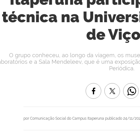
técnica na Univer
de Viç
O grupo conheceu, ao longo da viagem, os muse
aboratórios e a Sala Mendeleev, que é uma exposição
Periódica.
por
Comunicação Social do Campus Itaperuna
publicado
24/11/202