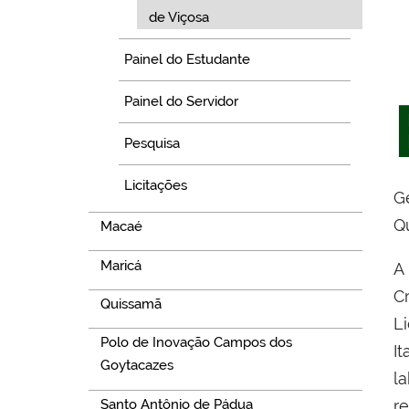
de Viçosa
Painel do Estudante
Painel do Servidor
Pesquisa
Licitações
G
Qu
Macaé
Maricá
A
C
Quissamã
L
Polo de Inovação Campos dos
I
Goytacazes
l
Santo Antônio de Pádua
r