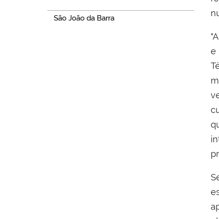
n
São João da Barra
"
e
T
m
v
c
q
i
p
S
e
a