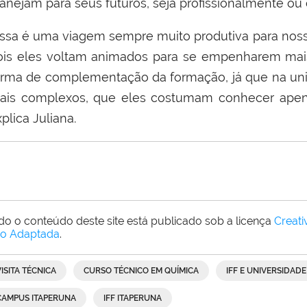
lanejam para seus futuros, seja profissionalmente o
Essa é uma viagem sempre muito produtiva para nossa
ois eles voltam animados para se empenharem m
orma de complementação da formação, já que na uni
ais complexos, que eles costumam conhecer apenas
plica Juliana.
do o conteúdo deste site está publicado sob a licença
Creat
o Adaptada
.
VISITA TÉCNICA
CURSO TÉCNICO EM QUÍMICA
IFF E UNIVERSIDAD
CAMPUS ITAPERUNA
IFF ITAPERUNA