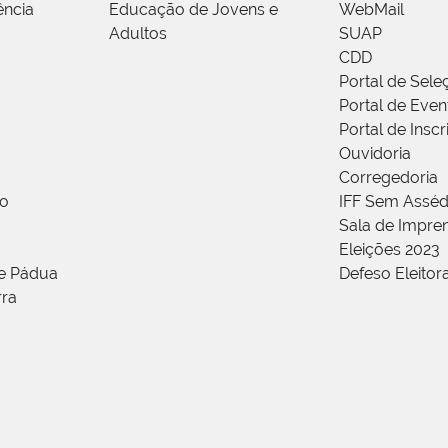
ência
Educação de Jovens e
WebMail
Adultos
SUAP
CDD
Portal de Sele
Portal de Even
Portal de Insc
Ouvidoria
Corregedoria
ão
IFF Sem Asséd
Sala de Impren
Eleições 2023
de Pádua
Defeso Eleitor
rra