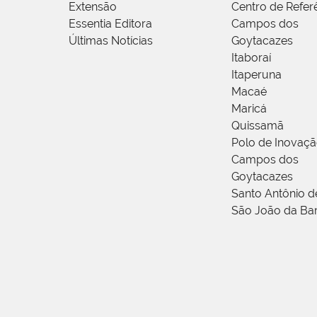
Extensão
Centro de Refer
Essentia Editora
Campos dos
Últimas Notícias
Goytacazes
Itaboraí
Itaperuna
Macaé
Maricá
Quissamã
Polo de Inovaç
Campos dos
Goytacazes
Santo Antônio 
São João da Ba