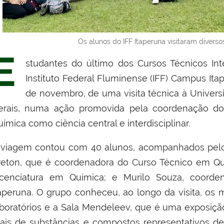
Os alunos do IFF Itaperuna visitaram divers
E
studantes do último dos Cursos Técnicos I
Instituto Federal Fluminense (IFF) Campus Itap
de novembro, de uma visita técnica à Univers
erais, numa ação promovida pela coordenação do
ímica como ciência central e interdisciplinar.
 viagem contou com 40 alunos, acompanhados pelos
reton, que é coordenadora do Curso Técnico em Qu
icenciatura em Química; e Murilo Souza, coord
taperuna. O grupo conheceu, ao longo da visita, os
aboratórios e a Sala Mendeleev, que é uma exposiç
eais de substâncias e compostos representativos d