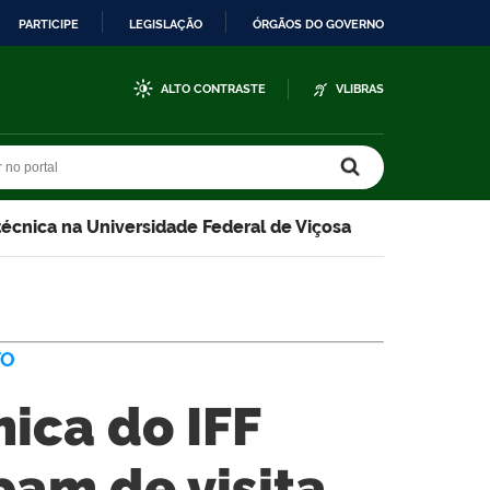
PARTICIPE
LEGISLAÇÃO
ÓRGÃOS DO GOVERNO
ALTO CONTRASTE
VLIBRAS
r no portal
r no portal
 técnica na Universidade Federal de Viçosa
TO
ica do IFF
pam de visita