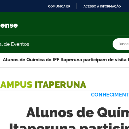
COMUNICA BR
ACESSO À INFORMAÇÃO
IR
PARA
nense
O
CONTEÚDO
Busca
Busca
al de Eventos
Alunos de Química do IFF Itaperuna participam de visita
CAMPUS
ITAPERUNA
CONHECIMEN
Alunos de Quím
Itaperuna partici