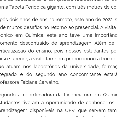
uma Tabela Periódica gigante, com três metros de co
Após dois anos de ensino remoto, este ano de 2022, 
 de muitos desafios no retorno ao presencial. A visit
écnico em Química, este ano teve uma importânci
omento descontraído de aprendizagem. Além de ab
erticalização do ensino, pois nossos estudantes
urso superior, a visita também proporcionou a troca
ue atuam nos laboratórios da universidade, forma
ntegrado e do segundo ano concomitante estarã
rofessora Fabiana Carvalho.
egundo a coordenadora da Licenciatura em Química
studantes tiveram a oportunidade de conhecer os 
prendizagem disponíveis na UFV, que servem ta