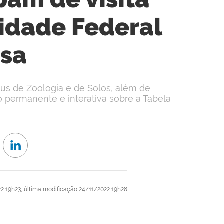
sidade Federal
osa
us de Zoologia e de Solos, além de
 permanente e interativa sobre a Tabela
2 19h23,
última modificação
24/11/2022 19h28