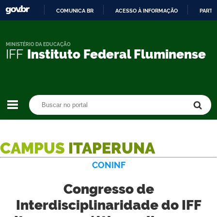
COMUNICA BR
ACESSO À INFORMAÇÃO
PARTI
IR
PARA
O
MINISTÉRIO DA EDUCAÇÃO
IFF
Instituto Federal Fluminense
CONTEÚDO
Buscar no portal
Buscar no portal
CAMPUS
ITAPERUNA
CONINF
Congresso de
Interdisciplinaridade do IFF