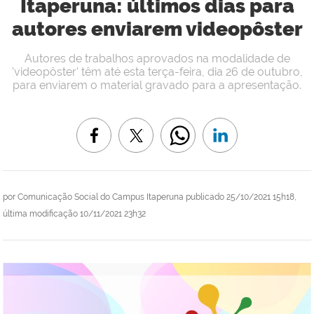
Itaperuna: últimos dias para
autores enviarem videopôster
Autores de trabalhos aprovados na modalidade de
'videopôster' têm até esta terça-feira, dia 26 de outubro,
para enviarem o material gravado para a apresentação.
por
Comunicação Social do Campus Itaperuna
publicado
25/10/2021 15h18,
última modificação
10/11/2021 23h32