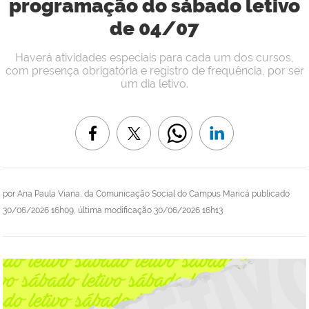
programação do sábado letivo
de 04/07
Haverá atividades especiais para cada um dos cursos,
com presença obrigatória e registro de frequência, por ser
um dia letivo.
por
Ana Paula Viana, da Comunicação Social do Campus Maricá
publicado
30/06/2026 16h09,
última modificação
30/06/2026 16h13