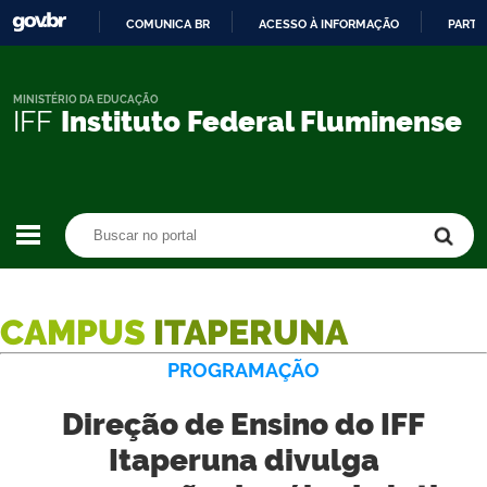
COMUNICA BR
ACESSO À INFORMAÇÃO
PARTI
IR
PARA
O
MINISTÉRIO DA EDUCAÇÃO
IFF
Instituto Federal Fluminense
CONTEÚDO
Buscar no portal
Buscar no portal
CAMPUS
ITAPERUNA
PROGRAMAÇÃO
Direção de Ensino do IFF
Itaperuna divulga