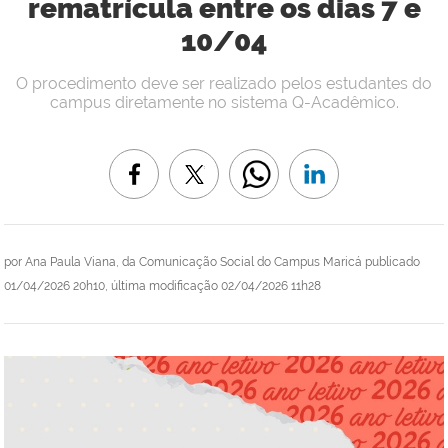
rematrícula entre os dias 7 e
10/04
O procedimento deve ser realizado pelos estudantes do
campus diretamente no sistema Q-Acadêmico.
por
Ana Paula Viana, da Comunicação Social do Campus Maricá
publicado
01/04/2026 20h10,
última modificação
02/04/2026 11h28