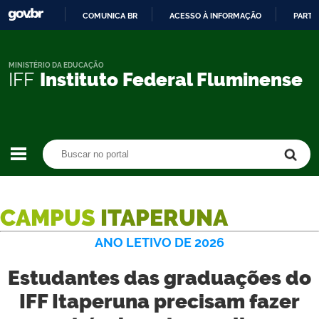
COMUNICA BR
ACESSO À INFORMAÇÃO
PARTI
IR
PARA
O
MINISTÉRIO DA EDUCAÇÃO
IFF
Instituto Federal Fluminense
CONTEÚDO
Buscar no portal
Buscar no portal
CAMPUS
ITAPERUNA
ANO LETIVO DE 2026
Estudantes das graduações do
IFF Itaperuna precisam fazer