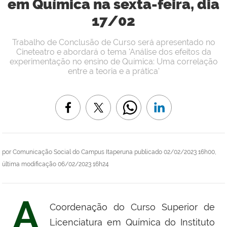
em Química na sexta-feira, dia
17/02
Trabalho de Conclusão de Curso será apresentado no
Cineteatro e abordará o tema 'Análise dos efeitos da
experimentação no ensino de Química: Uma correlação
entre a teoria e a prática'
por
Comunicação Social do Campus Itaperuna
publicado
02/02/2023 16h00,
última modificação
06/02/2023 16h24
A
Coordenação do Curso Superior de
Licenciatura em Química do Instituto