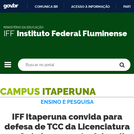
COMUNICA BR
ACESSO À INFORMAÇÃO
PARTI
IR
PARA
O
MINISTÉRIO DA EDUCAÇÃO
IFF
Instituto Federal Fluminense
CONTEÚDO
Buscar no portal
Buscar no portal
CAMPUS
ITAPERUNA
ENSINO E PESQUISA
IFF Itaperuna convida para
defesa de TCC da Licenciatura