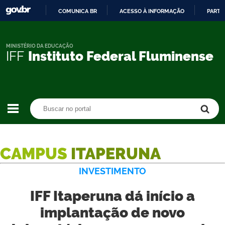
COMUNICA BR
ACESSO À INFORMAÇÃO
PARTI
IR
PARA
O
MINISTÉRIO DA EDUCAÇÃO
IFF
Instituto Federal Fluminense
CONTEÚDO
Buscar no portal
Buscar no portal
CAMPUS
ITAPERUNA
INVESTIMENTO
IFF Itaperuna dá início a
implantação de novo