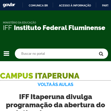
COMUNICA BR
ACESSO À INFORMAÇÃO
PARTI
IR
PARA
O
MINISTÉRIO DA EDUCAÇÃO
IFF
Instituto Federal Fluminense
CONTEÚDO
Buscar no portal
Buscar no portal
CAMPUS
ITAPERUNA
VOLTA ÀS AULAS
IFF Itaperuna divulga
programação da abertura do