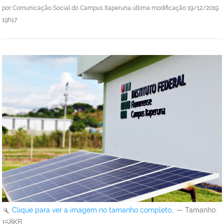
por
Comunicação Social do Campus Itaperuna
última modificação
19/12/2019
19h17
Clique para ver a imagem no tamanho completo…
—
Tamanho
:
158KB