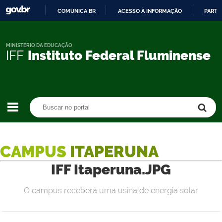
COMUNICA BR
ACESSO À INFORMAÇÃO
PARTI
IR
PARA
O
MINISTÉRIO DA EDUCAÇÃO
IFF
Instituto Federal Fluminense
CONTEÚDO
Buscar no portal
Buscar no portal
CAMPUS
ITAPERUNA
IFF Itaperuna.JPG
O campus receberá uma usina de energia solar