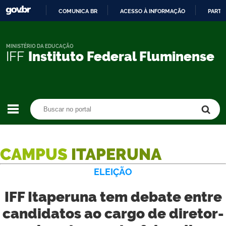
COMUNICA BR
ACESSO À INFORMAÇÃO
PARTI
IR
PARA
O
MINISTÉRIO DA EDUCAÇÃO
IFF
Instituto Federal Fluminense
CONTEÚDO
Buscar no portal
Buscar no portal
CAMPUS
ITAPERUNA
ELEIÇÃO
IFF Itaperuna tem debate entre
candidatos ao cargo de diretor-