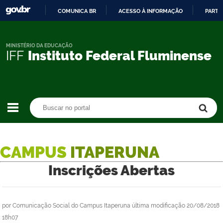
COMUNICA BR
ACESSO À INFORMAÇÃO
PARTI
IR
PARA
O
MINISTÉRIO DA EDUCAÇÃO
IFF
Instituto Federal Fluminense
CONTEÚDO
Buscar no portal
Buscar no portal
CAMPUS
ITAPERUNA
Inscrições Abertas
por
Comunicação Social do Campus Itaperuna
última modificação
20/08/2018
18h07