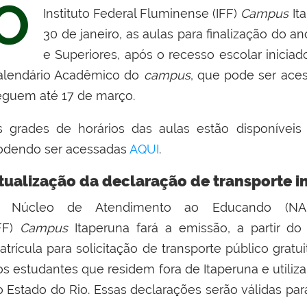
O
Instituto Federal Fluminense (IFF)
Campus
It
30 de janeiro, as aulas para finalização do a
e Superiores, após o recesso escolar inici
alendário Acadêmico do
campus
, que pode ser ac
eguem até 17 de março.
s grades de horários das aulas estão disponíveis
odendo ser acessadas
AQUI
.
tualização da declaração de transporte i
 Núcleo de Atendimento ao Educando (NAE)
IFF)
Campus
Itaperuna fará a emissão, a partir do
trícula para solicitação de transporte público gratuit
os estudantes que residem fora de Itaperuna e utiliz
o Estado do Rio. Essas declarações serão válidas para