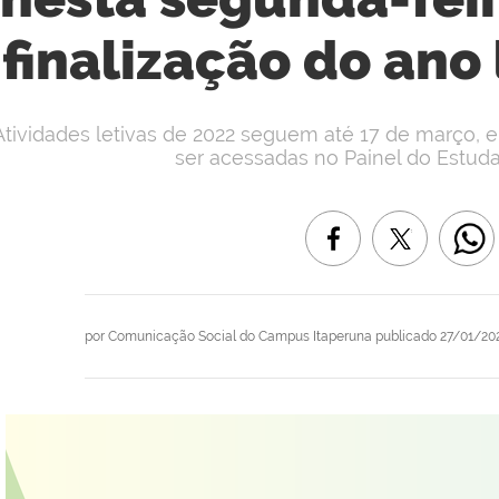
finalização do ano 
Atividades letivas de 2022 seguem até 17 de março, 
ser acessadas no Painel do Estudan
por
Comunicação Social do Campus Itaperuna
publicado
27/01/202