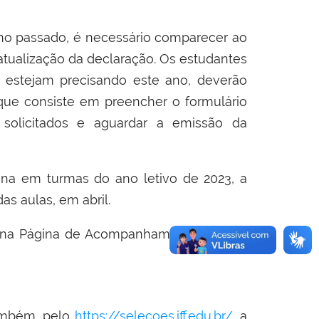
no passado, é necessário comparecer ao
tualização da declaração. Os estudantes
 estejam precisando este ano, deverão
 que consiste em preencher o formulário
solicitados e aguardar a emissão da
una em turmas do ano letivo de 2023, a
as aulas, em abril.
is na Página de Acompanhamento do Ano
também, pelo
https://selecoes.iff.edu.br/
, a