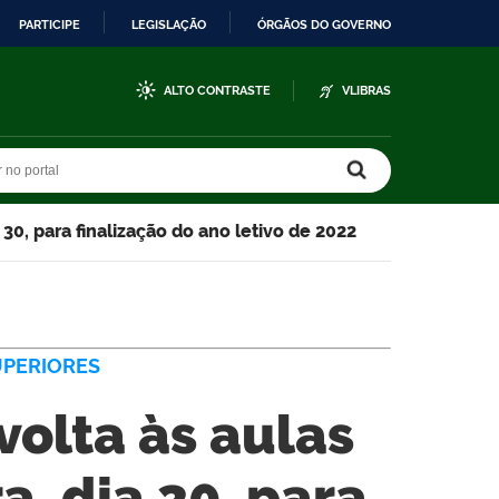
PARTICIPE
LEGISLAÇÃO
ÓRGÃOS DO GOVERNO
ALTO CONTRASTE
VLIBRAS
r no portal
r no portal
 30, para finalização do ano letivo de 2022
UPERIORES
volta às aulas
, dia 30, para