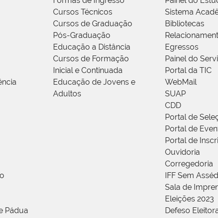
Formas de Ingresso
Painel do Estu
Cursos Técnicos
Sistema Acad
Cursos de Graduação
Bibliotecas
Pós-Graduação
Relacionamen
Educação a Distância
Egressos
Cursos de Formação
Painel do Serv
Inicial e Continuada
Portal da TIC
ência
Educação de Jovens e
WebMail
Adultos
SUAP
CDD
Portal de Sele
Portal de Even
Portal de Insc
Ouvidoria
Corregedoria
ão
IFF Sem Asséd
Sala de Impren
Eleições 2023
de Pádua
Defeso Eleitor