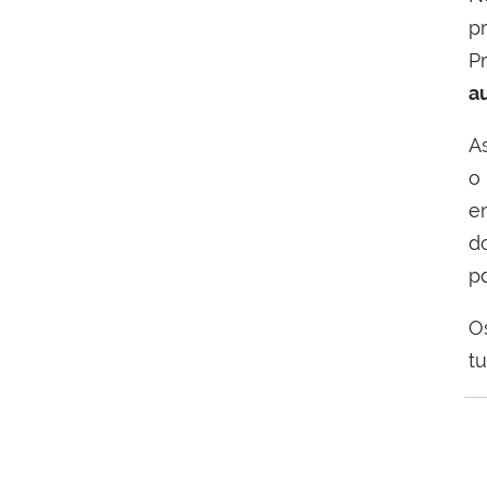
p
P
a
A
e
d
pd
O
tu