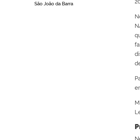
20
São João da Barra
N
N
q
f
d
d
P
em
M
L
P
N