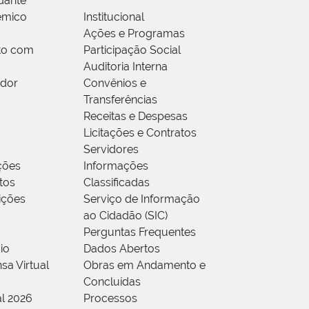
dante
êmico
Institucional
Ações e Programas
to com
Participação Social
Auditoria Interna
idor
Convênios e
Transferências
Receitas e Despesas
Licitações e Contratos
Servidores
ções
Informações
tos
Classificadas
rições
Serviço de Informação
ao Cidadão (SIC)
Perguntas Frequentes
io
Dados Abertos
sa Virtual
Obras em Andamento e
Concluídas
al 2026
Processos