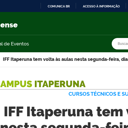
COMUNICA BR
ACESSO À INFORMAÇÃO
IR
PARA
nense
O
CONTEÚDO
Busca
Busca
al de Eventos
IFF Itaperuna tem volta às aulas nesta segunda-feira, dia
CAMPUS
ITAPERUNA
CURSOS TÉCNICOS E S
IFF Itaperuna tem 
nesta segunda-feira