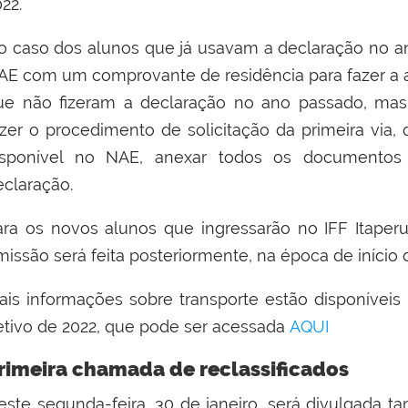
22.
o caso dos alunos que já usavam a declaração no a
AE com um comprovante de residência para fazer a a
ue não fizeram a declaração no ano passado, mas
azer o procedimento de solicitação da primeira via,
isponível no NAE, anexar todos os documentos 
eclaração.
ara os novos alunos que ingressarão no IFF Itaper
issão será feita posteriormente, na época de início d
ais informações sobre transporte estão disponíve
etivo de 2022, que pode ser acessada
AQUI
rimeira chamada de reclassificados
este segunda-feira, 30 de janeiro, será divulgada 