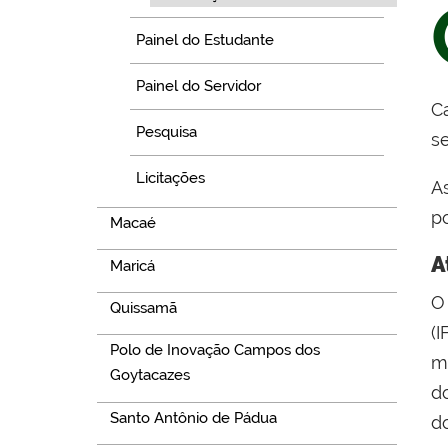
Painel do Estudante
Painel do Servidor
C
Pesquisa
s
Licitações
A
p
Macaé
A
Maricá
O
Quissamã
(
Polo de Inovação Campos dos
ma
Goytacazes
d
Santo Antônio de Pádua
d