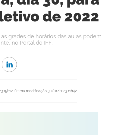
letivo de 2022
e as grades de horários das aulas podem
te, no Portal do IFF.
3 15h12,
última modificação
30/01/2023 11h42