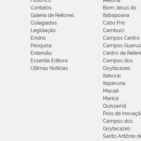
Histórico
Reitoria
Contatos
Bom Jesus do
Galeria de Reitores
Itabapoana
Colegiados
Cabo Frio
Legislação
Cambuci
Ensino
Campos Centro
Pesquisa
Campos Guarus
Extensão
Centro de Refer
Essentia Editora
Campos dos
Últimas Notícias
Goytacazes
Itaboraí
Itaperuna
Macaé
Maricá
Quissamã
Polo de Inovaç
Campos dos
Goytacazes
Santo Antônio 