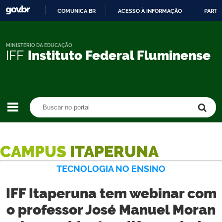
COMUNICA BR
ACESSO À INFORMAÇÃO
PARTI
IR
PARA
O
MINISTÉRIO DA EDUCAÇÃO
IFF
Instituto Federal Fluminense
CONTEÚDO
Buscar no portal
Buscar no portal
CAMPUS
ITAPERUNA
TECNOLOGIA NO ENSINO
IFF Itaperuna tem webinar com
o professor José Manuel Moran