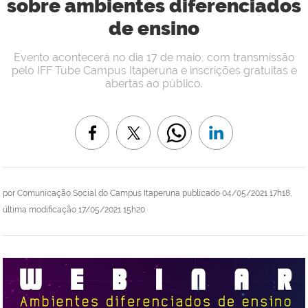
sobre ambientes diferenciados
de ensino
Evento acontecerá no dia 17 de maio, com transmissão
pelo IFF Tube Campus Itaperuna e inscrições gratuitas e
abertas ao público.
por
Comunicação Social do Campus Itaperuna
publicado
04/05/2021 17h18,
última modificação
17/05/2021 15h20