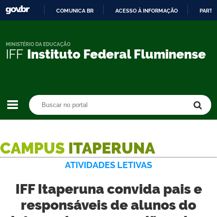
COMUNICA BR
ACESSO À INFORMAÇÃO
PARTI
IR
PARA
O
MINISTÉRIO DA EDUCAÇÃO
IFF
Instituto Federal Fluminense
CONTEÚDO
Buscar no portal
Buscar no portal
CAMPUS
ITAPERUNA
ATIVIDADES LETIVAS
IFF Itaperuna convida pais e
responsáveis de alunos do