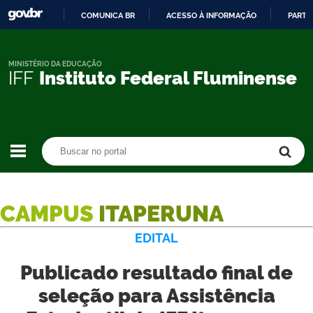
COMUNICA BR
ACESSO À INFORMAÇÃO
PARTI
IR
PARA
O
MINISTÉRIO DA EDUCAÇÃO
IFF
Instituto Federal Fluminense
CONTEÚDO
Buscar no portal
Buscar no portal
CAMPUS
ITAPERUNA
EDITAL
Publicado resultado final de
seleção para Assistência