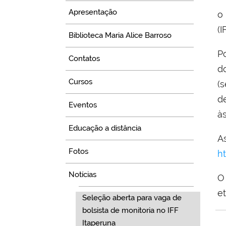
Apresentação
o
(I
Biblioteca Maria Alice Barroso
P
Contatos
d
Cursos
(
d
Eventos
à
Educação a distância
A
Fotos
h
Notícias
O
e
Seleção aberta para vaga de
bolsista de monitoria no IFF
Itaperuna