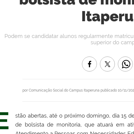
Itaper
Podem se candidatar alunos regularmente matricul
superior do camp
por
Comunicação Social do Campus Itaperuna
publicado
10/11/202
E
stão abertas, até o próximo domingo, dia 15 d
de bolsista de monitoria, que atuará em at
Atendimento a Pessoas com Necessidades Educ