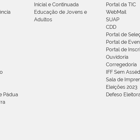
Inicial e Continuada
Portal da TIC
ência
Educação de Jovens e
WebMail
Adultos
SUAP
CDD
Portal de Sele
Portal de Even
Portal de Insc
Ouvidoria
Corregedoria
ão
IFF Sem Asséd
Sala de Impren
Eleições 2023
de Pádua
Defeso Eleitor
rra