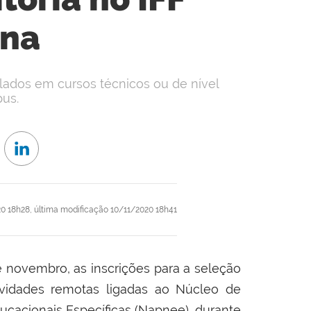
una
ados em cursos técnicos ou de nível
us.
0 18h28,
última modificação
10/11/2020 18h41
e novembro, as inscrições para a seleção
ividades remotas ligadas ao Núcleo de
acionais Específicas (Napnee), durante