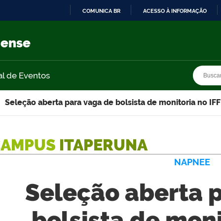
COMUNICA BR
ACESSO À INFORMAÇÃO
IR
PARA
nense
O
CONTEÚDO
Busca
Busca
al de Eventos
Seleção aberta para vaga de bolsista de monitoria no IFF
CAMPUS
ITAPERUNA
NAPNEE
Seleção aberta 
bolsista de moni