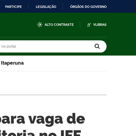
PARTICIPE
LEGISLAÇÃO
ÓRGÃOS DO GOVERNO
ALTO CONTRASTE
VLIBRAS
r no portal
r no portal
 Itaperuna
para vaga de
toria no IFF