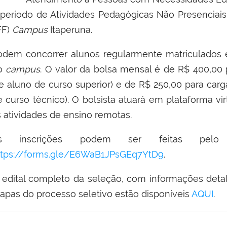
 período de Atividades Pedagógicas Não Presenciais 
FF)
Campus
Itaperuna.
odem concorrer alunos regularmente matriculados e
o
campus
. O valor da bolsa mensal é de R$ 400,00 
se aluno de curso superior) e de R$ 250,00 para carg
e curso técnico). O bolsista atuará em plataforma vir
s atividades de ensino remotas.
s inscrições podem ser feitas pelo f
ttps://forms.gle/E6WaB1JPsGEq7YtD9
.
 edital completo da seleção, com informações detal
tapas do processo seletivo estão disponíveis
AQUI
.