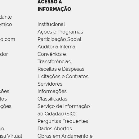
ACESSO À
INFORMAÇÃO
dante
êmico
Institucional
Ações e Programas
to com
Participação Social
Auditoria Interna
idor
Convênios e
Transferências
Receitas e Despesas
Licitações e Contratos
Servidores
ções
Informações
tos
Classificadas
rições
Serviço de Informação
ao Cidadão (SIC)
Perguntas Frequentes
io
Dados Abertos
sa Virtual
Obras em Andamento e