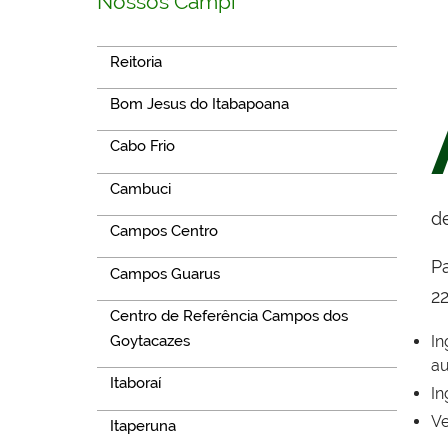
Nossos Campi
Reitoria
Bom Jesus do Itabapoana
Cabo Frio
Cambuci
d
Campos Centro
Pa
Campos Guarus
22
Centro de Referência Campos dos
Goytacazes
In
au
Itaboraí
In
Ve
Itaperuna