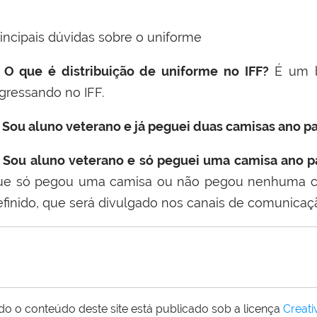
rincipais dúvidas sobre o uniforme
) O que é distribuição de uniforme no IFF?
É um b
ngressando no IFF.
) Sou aluno veterano e já peguei duas camisas ano p
) Sou aluno veterano e só peguei uma camisa ano p
ue só pegou uma camisa ou não pegou nenhuma ca
efinido, que será divulgado nos canais de comunicação
do o conteúdo deste site está publicado sob a licença
Creat