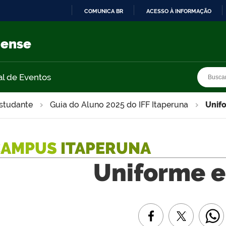
COMUNICA BR
ACESSO À INFORMAÇÃO
IR
PARA
nense
O
CONTEÚDO
Busca
Busca
al de Eventos
Estudante
Guia do Aluno 2025 do IFF Itaperuna
Unif
CAMPUS
ITAPERUNA
Uniforme e