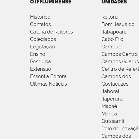
O IFFLUMINENSE
UNIDADES
Histórico
Reitoria
Contatos
Bom Jesus do
Galeria de Reitores
Itabapoana
Colegiados
Cabo Frio
Legislação
Cambuci
Ensino
Campos Centro
Pesquisa
Campos Guarus
Extensão
Centro de Refer
Essentia Editora
Campos dos
Últimas Notícias
Goytacazes
Itaboraí
Itaperuna
Macaé
Maricá
Quissamã
Polo de Inovaç
Campos dos