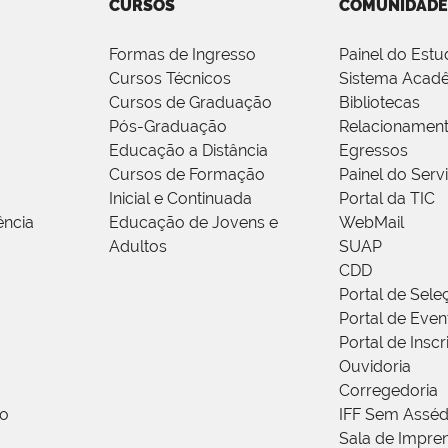
CURSOS
COMUNIDADE
Formas de Ingresso
Painel do Estu
Cursos Técnicos
Sistema Acad
Cursos de Graduação
Bibliotecas
Pós-Graduação
Relacionamen
Educação a Distância
Egressos
Cursos de Formação
Painel do Serv
Inicial e Continuada
Portal da TIC
ência
Educação de Jovens e
WebMail
Adultos
SUAP
CDD
Portal de Sele
Portal de Even
Portal de Insc
Ouvidoria
Corregedoria
ão
IFF Sem Asséd
Sala de Impren