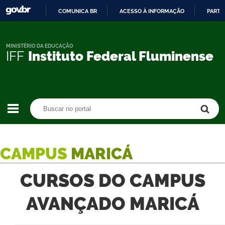
COMUNICA BR
ACESSO À INFORMAÇÃO
PARTI
IR
PARA
O
MINISTÉRIO DA EDUCAÇÃO
IFF
Instituto Federal Fluminense
CONTEÚDO
Buscar no portal
Buscar no portal
CAMPUS
MARICÁ
CURSOS DO CAMPUS
AVANÇADO MARICÁ